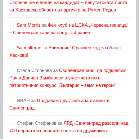
Стоянов ще е водач на кандидат – депутатската листа
за Хасковска област на партията на Румен Радев
Sam Morris
за
Фен клуб на ЦСКА „Червена граница“
– Свиленград кани на общо събрание
Sam altman
за
Внимание! Оранжев код за област
Хасково!
Стела Стоянова
за
Свиленградчани, да подкрепим
Рая и Даниел Зъмбарови в участието им в
патриотичния конкурс „България – земя на герои!“
ИВАН
за
Продавам двустаен апартамент в
Свиленград
Стефан Стефанов
за
ЛРД -Свиленград разсели над
700 пернати из ловните полета на дружинките