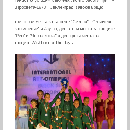
Танцов клуб „ЕРА СвиЛена“, който работи при НЧ
„Просвета-1870“, Свиленград, завоюва още:
три първи места за танците “Сезони”, “Слънчево
затъмнение” и Jay ho; две втори места за танците
“Рио” и “Черна котка” и две трети места за
танците Wishbone и The days.