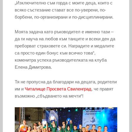
„Изключително съм горда с моите деца, които с
всяко състезание стават все по-уверени, по-
борбени, по-организирани и по-дисциплинирани.
Моята задача като ръководител е именно тази –
да ги науча на любов към танците и всеки ден да
преборват страховете си. Наградите и медалите
са просто един бонус към всичко това“,
коменитра успеха ръководителката на клуба
Елена Димитрова.
Тя не пропусна да благодари на децата, родители
им и
Читалище Просвета Свиленград
, че правят
възможно „сбъдването на мечти“!