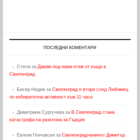
ПОСЛЕДНИ КОМЕНТАРИ
Стела
за
Давам под наем етаж от къща в
Свиленград
Бисер Недев
за
Свиленград е втори след Любимец
по избирателна активност към 11 часа
Димитрина Сургучева
за
В Свиленград стана
катастрофа на разклона за Гърция
Евгени Генчовски
за
Свиленградчанинът Димитър