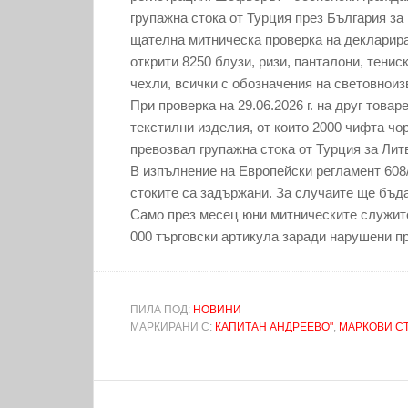
групажна стока от Турция през България за
щателна митническа проверка на деклариран
открити 8250 блузи, ризи, панталони, тенис
чехли, всички с обозначения на световнои
При проверка на 29.06.2026 г. на друг това
текстилни изделия, от които 2000 чифта чо
превозвал групажна стока от Турция за Лит
В изпълнение на Европейски регламент 608
стоките са задържани. За случаите ще бъд
Само през месец юни митническите служит
000 търговски артикула заради нарушени п
ПИЛА ПОД:
НОВИНИ
МАРКИРАНИ С:
КАПИТАН АНДРЕЕВО"
,
МАРКОВИ С