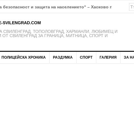
К Свиленград – 1921 получават нови екипи
E-SVILENGRAD.COM
 СВИЛЕНГРАД, ТОПОЛОВГРАД, ХАРМАНЛИ, ЛЮБИМЕЦ И
 ОТ СВИЛЕНГРАД ЗА ГРАНИЦА, МИТНИЦА, СПОРТ И
ПОЛИЦЕЙСКА ХРОНИКА
РАЗДУМКА
СПОРТ
ГАЛЕРИЯ
ЗА Н