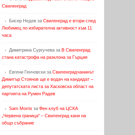
Свиленград
Бисер Недев
за
Свиленград е втори след
Любимец по избирателна активност към 11
часа
Димитрина Сургучева
за
В Свиленград
стана катастрофа на разклона за Гърция
Евгени Генчовски
за
Свиленградчанинът
Димитър Стоянов ще е водач на кандидат –
депутатската листа за Хасковска област на
партията на Румен Радев
Sam Morris
за
Фен клуб на ЦСКА
„Червена граница“ – Свиленград кани на
общо събрание