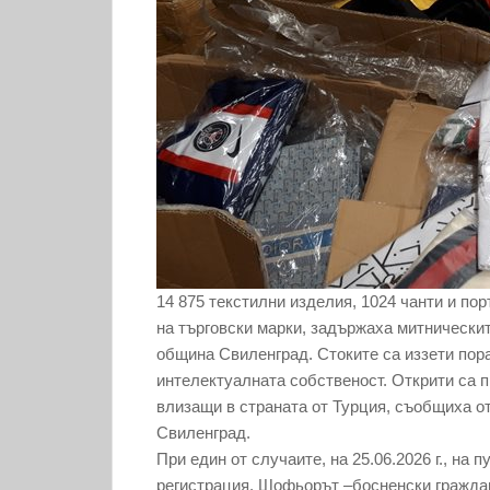
14 875 текстилни изделия, 1024 чанти и по
на търговски марки, задържаха митнически
община Свиленград. Стоките са иззети пор
интелектуалната собственост. Открити са п
влизащи в страната от Турция, съобщиха от
Свиленград.
При един от случаите, на 25.06.2026 г., на 
регистрация. Шофьорът –босненски граждан