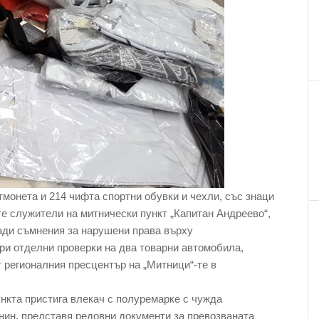
ртмонета и 214 чифта спортни обувки и чехли, със знаци
те служители на митнически пункт „Капитан Андреево“,
ади съмнения за нарушени права върху
ри отделни проверки на два товарни автомобила,
 регионалния пресцентър на „Митници“-те в
пункта пристига влекач с полуремарке с чужда
ин, представя редовни документи за превозваната