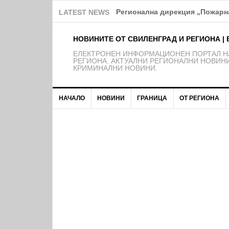
Над 150 деца от школата на Ф
LATEST NEWS
НОВИНИТЕ ОТ СВИЛЕНГРАД И РЕГИОНА | 
EЛЕКТРОНЕН ИНФОРМАЦИОНЕН ПОРТАЛ НА
РЕГИОНА. АКТУАЛНИ РЕГИОНАЛНИ НОВИНИ
КРИМИНАЛНИ НОВИНИ.
НАЧАЛО
НОВИНИ
ГРАНИЦА
ОТ РЕГИОНА