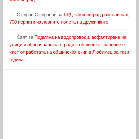
Стефан Стефанов
за
ЛРД -Свиленград разсели над
700 пернати из ловните полета на дружинките
Свят
за
Подмяна на водопроводи, асфалтиране на
улици и обновяване на сгради с общинско значение е
част от работата на общинския екип в Любимец за тази
година