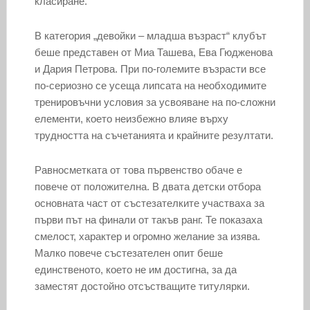
класиране.
В категория „девойки – младша възраст“ клубът
беше представен от Миа Ташева, Ева Гюдженова
и Дария Петрова. При по-големите възрасти все
по-сериозно се усеща липсата на необходимите
тренировъчни условия за усвояване на по-сложни
елементи, което неизбежно влияе върху
трудността на съчетанията и крайните резултати.
Равносметката от това първенство обаче е
повече от положителна. В двата детски отбора
основната част от състезателките участваха за
първи път на финали от такъв ранг. Те показаха
смелост, характер и огромно желание за изява.
Малко повече състезателен опит беше
единственото, което не им достигна, за да
заместят достойно отсъстващите титулярки.