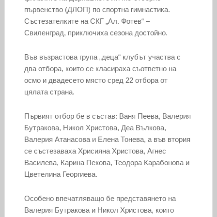
първенство (ДЛОП) по спортна гимнастика.
Състезателките на СКГ „Ал. Фотев“ –
Свиленград, приключиха сезона достойно.
Във възрастова група „деца“ клубът участва с
два отбора, които се класираха съответно на
осмо и двадесето място сред 22 отбора от
цялата страна.
Първият отбор бе в състав: Ваня Пеева, Валерия
Бутракова, Никол Христова, Деа Вълкова,
Валерия Атанасова и Елена Тонева, а във втория
се състезаваха Хрисияна Христова, Агнес
Василева, Карина Пекова, Теодора Карабонова и
Цветелина Георгиева.
Особено впечатляващо бе представянето на
Валерия Бутракова и Никол Христова, които