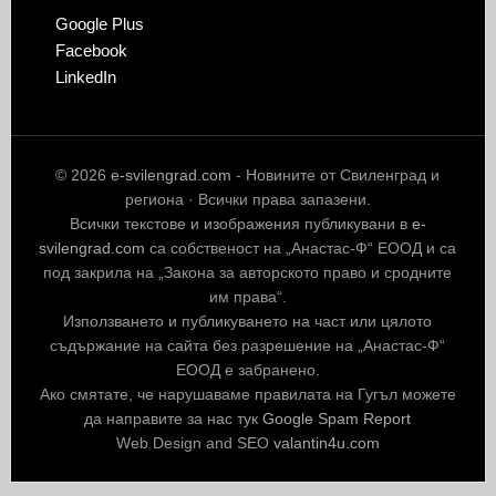
Google Plus
Facebook
LinkedIn
© 2026
e-svilengrad.com
- Новините от Свиленград и
региона · Всички права запазени.
Всички текстове и изображения публикувани в
e-
svilengrad.com
са собственост на „Анастас-Ф“ ЕООД и са
под закрила на „Закона за авторското право и сродните
им права“.
Използването и публикуването на част или цялото
съдържание на сайта без разрешение на „Анастас-Ф“
ЕООД е забранено.
Ако смятате, че нарушаваме правилата на Гугъл можете
да направите за нас тук
Google Spam Report
Web Design and SEO
valantin4u.com