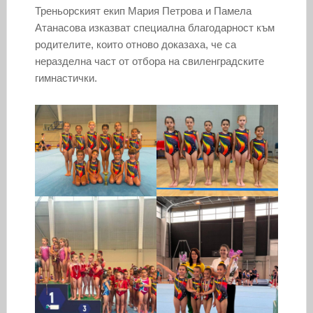
Треньорският екип Мария Петрова и Памела
Атанасова изказват специална благодарност към
родителите, които отново доказаха, че са
неразделна част от отбора на свиленградските
гимнастички.