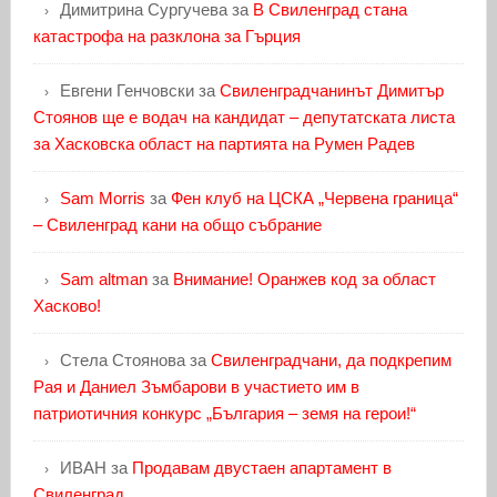
Димитрина Сургучева
за
В Свиленград стана
катастрофа на разклона за Гърция
Евгени Генчовски
за
Свиленградчанинът Димитър
Стоянов ще е водач на кандидат – депутатската листа
за Хасковска област на партията на Румен Радев
Sam Morris
за
Фен клуб на ЦСКА „Червена граница“
– Свиленград кани на общо събрание
Sam altman
за
Внимание! Оранжев код за област
Хасково!
Стела Стоянова
за
Свиленградчани, да подкрепим
Рая и Даниел Зъмбарови в участието им в
патриотичния конкурс „България – земя на герои!“
ИВАН
за
Продавам двустаен апартамент в
Свиленград