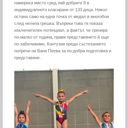
намериха място сред най-добрите 8 в
индивидуалното класиране от 133 деца. Никол
остана само на една точка от медал в многобоя
след нелепа грешка. Въпреки това тя показа
изключителен потенциал, а фактът, че тренира
по-малко от година, прави представянето й още
по-забелижимо. Контузия преди състезанието
попречи на Ваня Пеева за по-добра подготовка и
представяне.