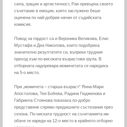
сила, грация и артистичност, Рая превърна своето
съчетание в емоция, която заслужено беше
оценена по най-добрия начин от съдийската
комисия.
Повод за гордост са и Вероника Великова, Елис
Мустафа и Деа Николова, които подобриха
значително резултатите си, въпреки трудния
преход към по-високата възрастова група. В
отборната надпревара момичетата се наредиха
на 5-о място.
При „момичета – старша възраст“ Янна-Мари
Апостолова, Тея Бобева, Радина Гюдженова и
Габриела Стоянова показаха по-добро
представяне спрямо предишните състезания през
сезона. По-ниската трудност на съчетанията им
обаче ги нареди на 12-о място в крайното отборно