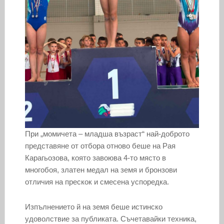
При „момичета – младша възраст“ най-доброто
представяне от отбора отново беше на Рая
Карагьозова, която завоюва 4-то място в
многобоя, златен медал на земя и бронзови
отличия на прескок и смесена успоредка.
Изпълнението й на земя беше истинско
удоволствие за публиката. Съчетавайки техника,