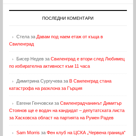
ПОСЛЕДНИ КОМЕНТАРИ
Стела
за
Давам под наем етаж от къща в
Свиленград
Бисер Недев
за
Свиленград е втори след Любимец
по избирателна активност към 11 часа
Димитрина Сургучева
за
В Свиленград стана
катастрофа на разклона за Гърция
Евгени Генчовски
за
Свиленградчанинът Димитър
Стоянов ще е водач на кандидат – депутатската листа
за Хасковска област на партията на Румен Радев
Sam Morris
за
Фен клуб на ЦСКА „Червена граница“