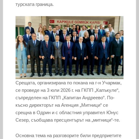
турската граница.
Срещата, организирана по покана на г-н Учармак,
се проведе на 3 юли 2026 г. на ГКПП „Капъкуле“,
съпределен на ГКПП „Капитан Андреево“. По-
късно директорът на Агенция „Митници“ се
срещна в Одрин и с областния управител Юнус
Сезер, съобщава пресцентърът на „митници“-те.
Основна тема на разговорите били предприетите