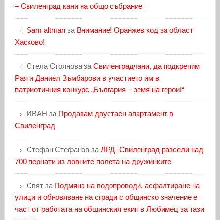
– Свиленград кани на общо събрание
Sam altman
за
Внимание! Оранжев код за област
Хасково!
Стела Стоянова
за
Свиленградчани, да подкрепим
Рая и Даниел Зъмбарови в участието им в
патриотичния конкурс „България – земя на герои!“
ИВАН
за
Продавам двустаен апартамент в
Свиленград
Стефан Стефанов
за
ЛРД -Свиленград разсели над
700 пернати из ловните полета на дружинките
Свят
за
Подмяна на водопроводи, асфалтиране на
улици и обновяване на сгради с общинско значение е
част от работата на общинския екип в Любимец за тази