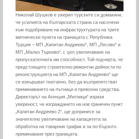
Николай Шушков е уверил турските си домакини,
че усилията на българската страна са насочени
към подобряване на инфраструктурата на трите
митнически пункта на границата с Република
Турция – МП „Капитан Андреево“, МП „Лесово“ и
МП „Малко Търново“, с цел увеличаване на
пропускателната им способност. Той подчерта, че
предстоящите строително-ремонтни дейности по
реконструкцията на МП „Капитан Андреево“ ще
се извършват поетапно, без да възпрепятстват
преминаването на пътници и превозни средства.
Директорът на Агенция „Митници“ изрази
увереност, че изграждането на нов граничен пункт
„Капитан Андреево 2“, ще допринесе за
значително увеличаване на капацитета за
обработка на товарния трафик и за по-бързото
преминаване през границата.