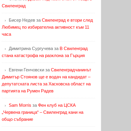
Свиленград
Бисер Недев
за
Свиленград е втори след
Любимец по избирателна активност към 11
часа
Димитрина Сургучева
за
В Свиленград
стана катастрофа на разклона за Гърция
Евгени Генчовски
за
Свиленградчанинът
Димитър Стоянов ще е водач на кандидат –
депутатската листа за Хасковска област на
партията на Румен Радев
Sam Morris
за
Фен клуб на ЦСКА
„Червена граница“ – Свиленград кани на
общо събрание