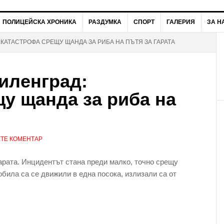
ПОЛИЦЕЙСКА ХРОНИКА
РАЗДУМКА
СПОРТ
ГАЛЕРИЯ
ЗА Н
 КАТАСТРОФА СРЕЩУ ЩАНДА ЗА РИБА НА ПЪТЯ ЗА ГАРАТА
иленград:
у щанда за риба на
ТЕ КОМЕНТАР
арата. Инцидентът стана преди малко, точно срещу
била са се движили в една посока, излизали са от