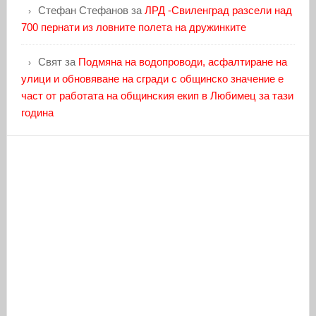
Стефан Стефанов
за
ЛРД -Свиленград разсели над
700 пернати из ловните полета на дружинките
Свят
за
Подмяна на водопроводи, асфалтиране на
улици и обновяване на сгради с общинско значение е
част от работата на общинския екип в Любимец за тази
година