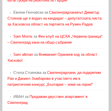
катастрофа на разклона за Гърция
Евгени Генчовски
за
Свиленградчанинът Димитър
Стоянов ще е водач на кандидат – депутатската листа
за Хасковска област на партията на Румен Радев
Sam Morris
за
Фен клуб на ЦСКА „Червена граница“
– Свиленград кани на общо събрание
Sam altman
за
Внимание! Оранжев код за област
Хасково!
Стела Стоянова
за
Свиленградчани, да подкрепим
Рая и Даниел Зъмбарови в участието им в
патриотичния конкурс „България – земя на герои!“
ИВАН
за
Продавам двустаен апартамент в
Свиленград