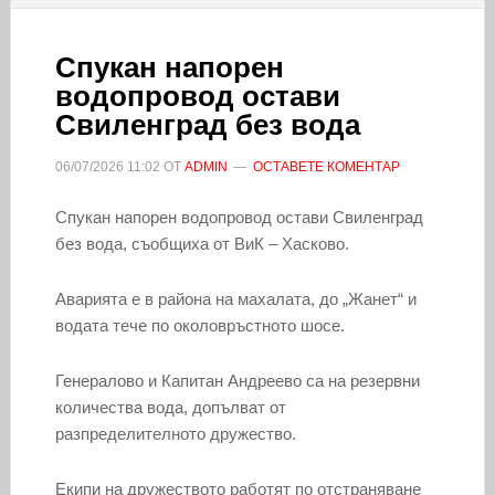
Спукан напорен
водопровод остави
Свиленград без вода
06/07/2026
11:02
ОТ
ADMIN
ОСТАВЕТЕ КОМЕНТАР
Спукан напорен водопровод остави Свиленград
без вода, съобщиха от ВиК – Хасково.
Аварията е в района на махалата, до „Жанет“ и
водата тече по околовръстното шосе.
Генералово и Капитан Андреево са на резервни
количества вода, допълват от
разпределителното дружество.
Екипи на дружеството работят по отстраняване