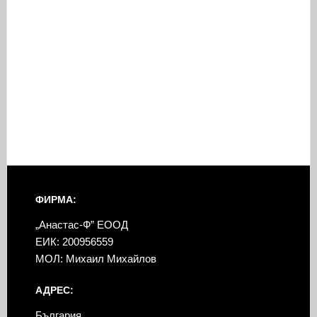
ФИРМА:
„Анастас-Ф” ЕООД
ЕИК: 200956559
МОЛ: Михаил Михайлов
АДРЕС:
България