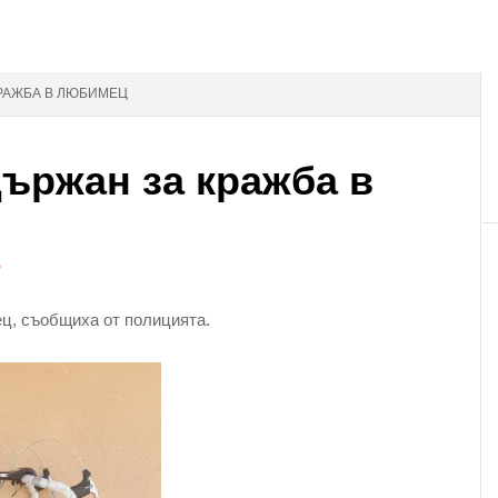
КРАЖБА В ЛЮБИМЕЦ
държан за кражба в
Р
ц, съобщиха от полицията.