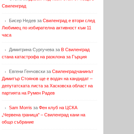
Свиленград
Бисер Недев
за
Свиленград е втори след
Любимец по избирателна активност към 11
часа
Димитрина Сургучева
за
В Свиленград
стана катастрофа на разклона за Гърция
Евгени Генчовски
за
Свиленградчанинът
Димитър Стоянов ще е водач на кандидат –
депутатската листа за Хасковска област на
партията на Румен Радев
Sam Morris
за
Фен клуб на ЦСКА
„Червена граница“ – Свиленград кани на
общо събрание