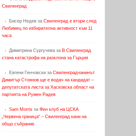
Свиленград
Бисер Недев
за
Свиленград е втори след
Любимец по избирателна активност към 11
часа
Димитрина Сургучева
за
В Свиленград
стана катастрофа на разклона за Гърция
Евгени Генчовски
за
Свиленградчанинът
Димитър Стоянов ще е водач на кандидат –
депутатската листа за Хасковска област на
партията на Румен Радев
Sam Morris
за
Фен клуб на ЦСКА
„Червена граница“ – Свиленград кани на
общо събрание