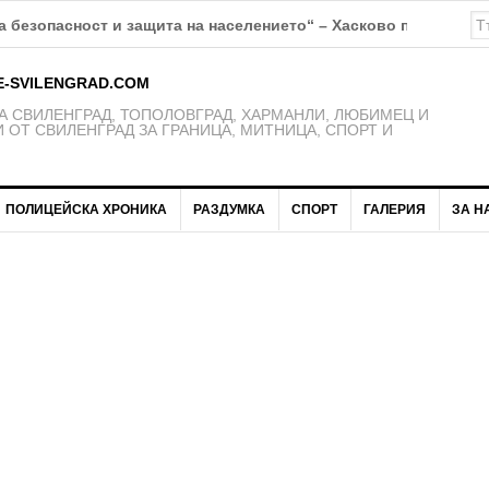
К Свиленград – 1921 получават нови екипи
E-SVILENGRAD.COM
 СВИЛЕНГРАД, ТОПОЛОВГРАД, ХАРМАНЛИ, ЛЮБИМЕЦ И
 ОТ СВИЛЕНГРАД ЗА ГРАНИЦА, МИТНИЦА, СПОРТ И
ПОЛИЦЕЙСКА ХРОНИКА
РАЗДУМКА
СПОРТ
ГАЛЕРИЯ
ЗА Н