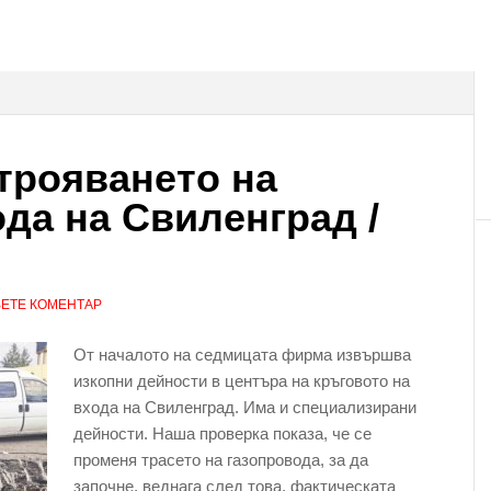
трояването на
ода на Свиленград /
ЕТЕ КОМЕНТАР
От началото на седмицата фирма извършва
изкопни дейности в центъра на кръговото на
входа на Свиленград. Има и специализирани
дейности. Наша проверка показа, че се
променя трасето на газопровода, за да
започне, веднага след това, фактическата