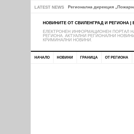
Над 150 деца от школата на Ф
LATEST NEWS
НОВИНИТЕ ОТ СВИЛЕНГРАД И РЕГИОНА | 
EЛЕКТРОНЕН ИНФОРМАЦИОНЕН ПОРТАЛ НА
РЕГИОНА. АКТУАЛНИ РЕГИОНАЛНИ НОВИНИ
КРИМИНАЛНИ НОВИНИ.
НАЧАЛО
НОВИНИ
ГРАНИЦА
ОТ РЕГИОНА