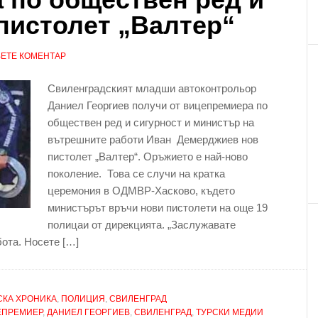
 пистолет „Валтер“
ЕТЕ КОМЕНТАР
Свиленградският младши автоконтрольор
Даниел Георгиев получи от вицепремиера по
обществен ред и сигурност и министър на
вътрешните работи Иван Демерджиев нов
пистолет „Валтер“. Оръжието е най-ново
поколение. Това се случи на кратка
церемония в ОДМВР-Хасково, където
министърът връчи нови пистолети на още 19
полицаи от дирекцията. „Заслужавате
ота. Носете […]
КА ХРОНИКА
,
ПОЛИЦИЯ
,
СВИЛЕНГРАД
ЕПРЕМИЕР
,
ДАНИЕЛ ГЕОРГИЕВ
,
СВИЛЕНГРАД
,
ТУРСКИ МЕДИИ