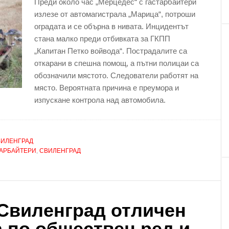
Преди около час „Мерцедес“ с гастарбайтери
излезе от автомагистрала „Марица“, потроши
оградата и се обърна в нивата. Инцидентът
стана малко преди отбивката за ГКПП
„Капитан Петко войвода“. Пострадалите са
откарани в спешна помощ, а пътни полицаи са
обозначили мястото. Следователи работят на
място. Вероятната причина е преумора и
изпускане контрола над автомобила.
ВИЛЕНГРАД
АРБАЙТЕРИ
,
СВИЛЕНГРАД
Свиленград отличен
 по обществен ред и