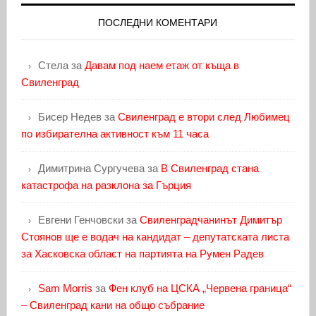
ПОСЛЕДНИ КОМЕНТАРИ
Стела
за
Давам под наем етаж от къща в
Свиленград
Бисер Недев
за
Свиленград е втори след Любимец
по избирателна активност към 11 часа
Димитрина Сургучева
за
В Свиленград стана
катастрофа на разклона за Гърция
Евгени Генчовски
за
Свиленградчанинът Димитър
Стоянов ще е водач на кандидат – депутатската листа
за Хасковска област на партията на Румен Радев
Sam Morris
за
Фен клуб на ЦСКА „Червена граница“
– Свиленград кани на общо събрание