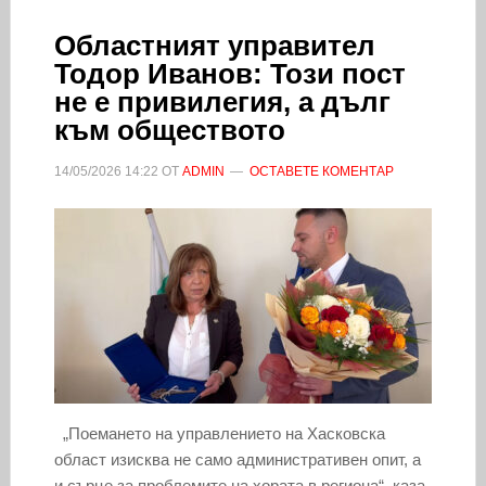
Областният управител
Тодор Иванов: Този пост
не е привилегия, а дълг
към обществото
14/05/2026
14:22
ОТ
ADMIN
ОСТАВЕТЕ КОМЕНТАР
„Поемането на управлението на Хасковска
област изисква не само административен опит, а
и сърце за проблемите на хората в региона“, каза