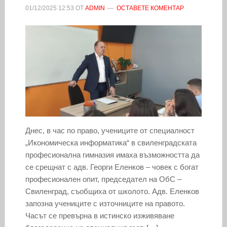
01/12/2025
12:53
ОТ
ADMIN
ОСТАВЕТЕ КОМЕНТАР
Днес, в час по право, учениците от специалност
„Икономическа информатика“ в свиленградската
професионална гимназия имаха възможността да
се срещнат с адв. Георги Еленков – човек с богат
професионален опит, председател на ОбС –
Свиленград, съобщиха от школото. Адв. Еленков
запозна учениците с източниците на правото.
Часът се превърна в истинско изживяване