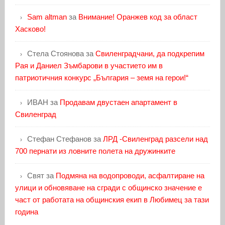
Sam altman
за
Внимание! Оранжев код за област
Хасково!
Стела Стоянова
за
Свиленградчани, да подкрепим
Рая и Даниел Зъмбарови в участието им в
патриотичния конкурс „България – земя на герои!“
ИВАН
за
Продавам двустаен апартамент в
Свиленград
Стефан Стефанов
за
ЛРД -Свиленград разсели над
700 пернати из ловните полета на дружинките
Свят
за
Подмяна на водопроводи, асфалтиране на
улици и обновяване на сгради с общинско значение е
част от работата на общинския екип в Любимец за тази
година