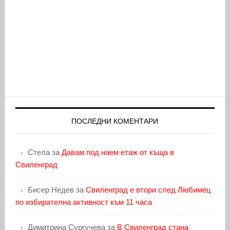
ПОСЛЕДНИ КОМЕНТАРИ
Стела
за
Давам под наем етаж от къща в
Свиленград
Бисер Недев
за
Свиленград е втори след Любимец
по избирателна активност към 11 часа
Димитрина Сургучева
за
В Свиленград стана