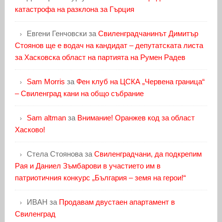
катастрофа на разклона за Гърция
Евгени Генчовски
за
Свиленградчанинът Димитър
Стоянов ще е водач на кандидат – депутатската листа
за Хасковска област на партията на Румен Радев
Sam Morris
за
Фен клуб на ЦСКА „Червена граница“
– Свиленград кани на общо събрание
Sam altman
за
Внимание! Оранжев код за област
Хасково!
Стела Стоянова
за
Свиленградчани, да подкрепим
Рая и Даниел Зъмбарови в участието им в
патриотичния конкурс „България – земя на герои!“
ИВАН
за
Продавам двустаен апартамент в
Свиленград