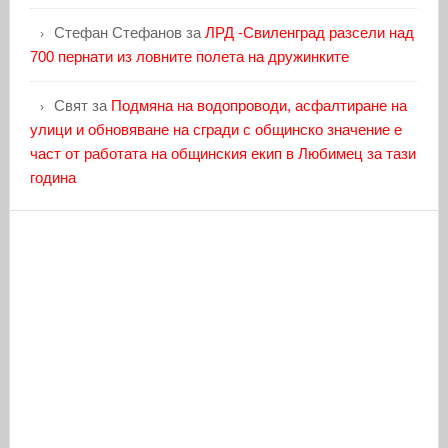
Стефан Стефанов
за
ЛРД -Свиленград разсели над
700 пернати из ловните полета на дружинките
Свят
за
Подмяна на водопроводи, асфалтиране на
улици и обновяване на сгради с общинско значение е
част от работата на общинския екип в Любимец за тази
година