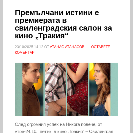
Премълчани истини е
премиерата в
свиленградския салон за
кино „Тракия“
23/10/2025
14:12
ОТ
АТАНАС АТАНАСОВ
ОСТАВЕТЕ
КОМЕНТАР
След огромния успех на Никога повече, от
утре-24.10., петък, в кино „Тракия“ – Свиленград