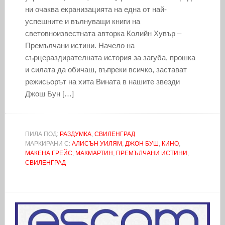
ни очаква екранизацията на една от най-
успешните и вълнуващи книги на
световноизвестната авторка Колийн Хувър –
Премълчани истини. Начело на
сърцераздирателната история за загуба, прошка
и силата да обичаш, въпреки всичко, застават
режисьорът на хита Вината в нашите звезди
Джош Бун […]
ПИЛА ПОД:
РАЗДУМКА
,
СВИЛЕНГРАД
МАРКИРАНИ С:
АЛИСЪН УИЛЯМ
,
ДЖОН БУШ
,
КИНО
,
МАКЕНА ГРЕЙС
,
МАКМАРТИН
,
ПРЕМЪЛЧАНИ ИСТИНИ
,
СВИЛЕНГРАД