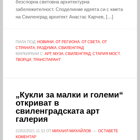
безспорна световна архитектурна
забележителност. Споделихме идеята си с кмета
на Свиленград архитект Анастас Карчев, […]
ПИЛА ПОД:
НОВИНИ
,
ОТ РЕГИОНА
,
ОТ СВЕТА
,
ОТ
СТРАНАТА
,
РАЗДУМКА
,
СВИЛЕНГРАД
МАРКИРАНИ С:
АРТ
,
МУЗА
,
СВИЛЕНГРАД
,
СТАРИЯ МОСТ
,
ТВОРЦИ
,
ТРАНСПАРАНТ
„Кукли за малки и големи“
откриват в
свиленградската арт
галерия
22/02/2021
11:52
ОТ
МИХАИЛ МИХАЙЛОВ
ОСТАВЕТЕ
КОМЕНТАР