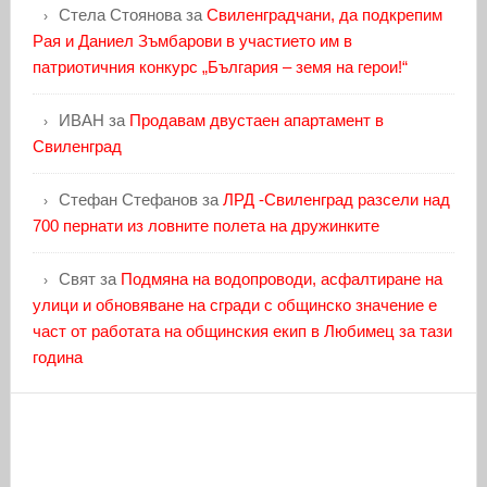
Стела Стоянова
за
Свиленградчани, да подкрепим
Рая и Даниел Зъмбарови в участието им в
патриотичния конкурс „България – земя на герои!“
ИВАН
за
Продавам двустаен апартамент в
Свиленград
Стефан Стефанов
за
ЛРД -Свиленград разсели над
700 пернати из ловните полета на дружинките
Свят
за
Подмяна на водопроводи, асфалтиране на
улици и обновяване на сгради с общинско значение е
част от работата на общинския екип в Любимец за тази
година