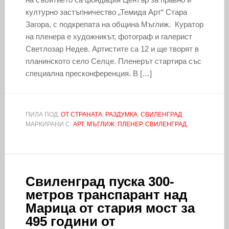
културно застъпничество „Темида Арт“ Стара
Загора, с подкрепата на община Мъглиж. Куратор
на пленера е художникът, фотограф и галерист
Светлозар Недев. Артистите са 12 и ще творят в
планинското село Селце. Пленерът стартира със
специална пресконференция. В […]
ПИЛА ПОД:
ОТ СТРАНАТА
,
РАЗДУМКА
,
СВИЛЕНГРАД
МАРКИРАНИ С:
АРТ
,
МЪГЛИЖ
,
ПЛЕНЕР
,
СВИЛЕНГРАД
Свиленград пуска 300-
метров транспарант над
Марица от стария мост за
495 години от