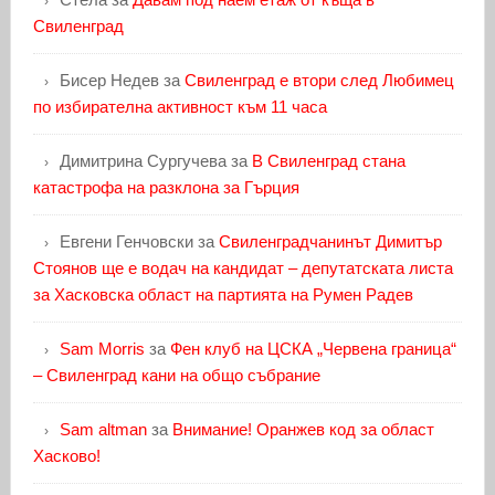
Свиленград
Бисер Недев
за
Свиленград е втори след Любимец
по избирателна активност към 11 часа
Димитрина Сургучева
за
В Свиленград стана
катастрофа на разклона за Гърция
Евгени Генчовски
за
Свиленградчанинът Димитър
Стоянов ще е водач на кандидат – депутатската листа
за Хасковска област на партията на Румен Радев
Sam Morris
за
Фен клуб на ЦСКА „Червена граница“
– Свиленград кани на общо събрание
Sam altman
за
Внимание! Оранжев код за област
Хасково!