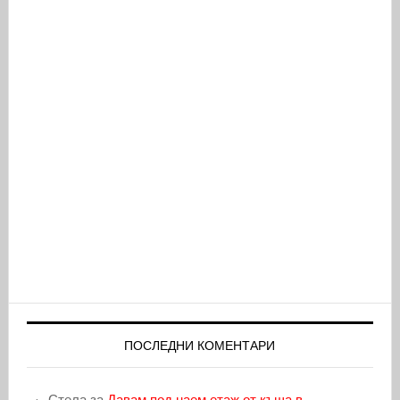
ПОСЛЕДНИ КОМЕНТАРИ
Стела
за
Давам под наем етаж от къща в