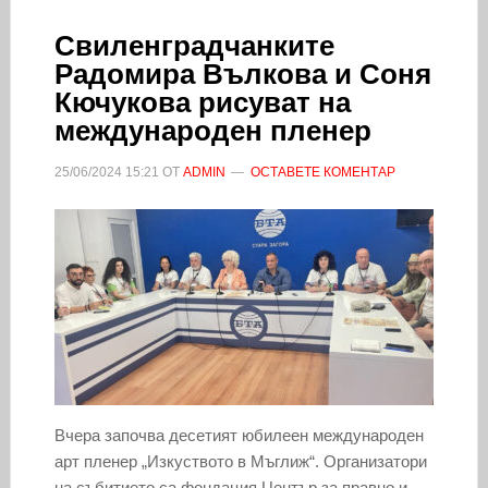
Свиленградчанките
Радомира Вълкова и Соня
Кючукова рисуват на
международен пленер
25/06/2024
15:21
ОТ
ADMIN
ОСТАВЕТЕ КОМЕНТАР
Вчера започва десетият юбилеен международен
арт пленер „Изкуството в Мъглиж“. Организатори
на събитието са фондация Център за правно и