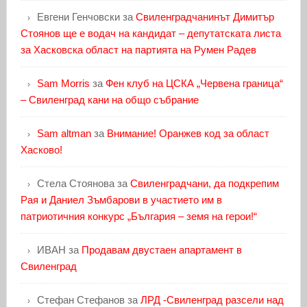
Евгени Генчовски
за
Свиленградчанинът Димитър
Стоянов ще е водач на кандидат – депутатската листа
за Хасковска област на партията на Румен Радев
Sam Morris
за
Фен клуб на ЦСКА „Червена граница“
– Свиленград кани на общо събрание
Sam altman
за
Внимание! Оранжев код за област
Хасково!
Стела Стоянова
за
Свиленградчани, да подкрепим
Рая и Даниел Зъмбарови в участието им в
патриотичния конкурс „България – земя на герои!“
ИВАН
за
Продавам двустаен апартамент в
Свиленград
Стефан Стефанов
за
ЛРД -Свиленград разсели над