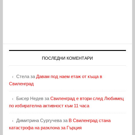
ПОСЛЕДНИ КОМЕНТАРИ
Стела
за
Давам под наем етаж от къща в
Свиленград
Бисер Недев
за
Свиленград е втори след Любимец
по избирателна активност към 11 часа
Димитрина Сургучева
за
В Свиленград стана
катастрофа на разклона за Гърция