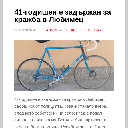
41-годишен е задържан за
кражба в Любимец
08/07/2026
9:16
ОТ
ADMIN
ОСТАВЕТЕ КОМЕНТАР
41-годишен е задържан за кражба в Любимец,
съобщиха от полицията. Това е станало вчера,
след като собственик на велосипед е подал
сигнал за липсата му. Бегачът бил паркиран във
вход на блок на улица „Републиканска“. След