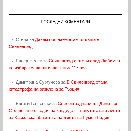
ПОСЛЕДНИ КОМЕНТАРИ
Стела
за
Давам под наем етаж от къща в
Свиленград
Бисер Недев
за
Свиленград е втори след Любимец
по избирателна активност към 11 часа
Димитрина Сургучева
за
В Свиленград стана
катастрофа на разклона за Гърция
Евгени Генчовски
за
Свиленградчанинът Димитър
Стоянов ще е водач на кандидат – депутатската листа
за Хасковска област на партията на Румен Радев