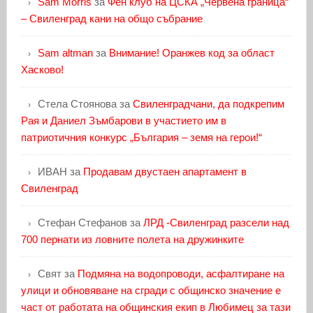
Sam Morris
за
Фен клуб на ЦСКА „Червена граница“
– Свиленград кани на общо събрание
Sam altman
за
Внимание! Оранжев код за област
Хасково!
Стела Стоянова
за
Свиленградчани, да подкрепим
Рая и Даниел Зъмбарови в участието им в
патриотичния конкурс „България – земя на герои!“
ИВАН
за
Продавам двустаен апартамент в
Свиленград
Стефан Стефанов
за
ЛРД -Свиленград разсели над
700 пернати из ловните полета на дружинките
Свят
за
Подмяна на водопроводи, асфалтиране на
улици и обновяване на сгради с общинско значение е
част от работата на общинския екип в Любимец за тази