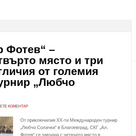
 Фотев“ –
твърто място и три
личия от големия
урнир „Любчо
ЕТЕ КОМЕНТАР
От приключилия XX-ти Meждународен турнир
„Любчо Солачки“ в Благоевград, СКГ „Ал.
Фотев“ се завърна с четвърто място в