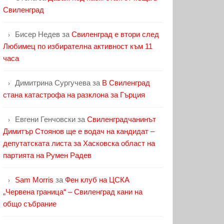
Свиленград
Бисер Недев
за
Свиленград е втори след
Любимец по избирателна активност към 11
часа
Димитрина Сургучева
за
В Свиленград
стана катастрофа на разклона за Гърция
Евгени Генчовски
за
Свиленградчанинът
Димитър Стоянов ще е водач на кандидат –
депутатската листа за Хасковска област на
партията на Румен Радев
Sam Morris
за
Фен клуб на ЦСКА
„Червена граница“ – Свиленград кани на
общо събрание