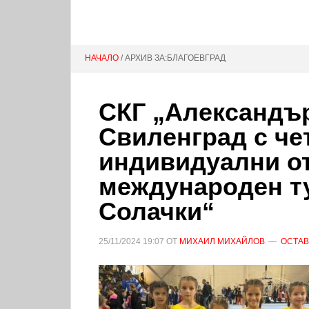
НАЧАЛО
/ АРХИВ ЗА:БЛАГОЕВГРАД
СКГ „Александър
Свиленград с че
индивидуални от
международен т
Солачки“
25/11/2024
19:07
ОТ
МИХАИЛ МИХАЙЛОВ
ОСТАВ