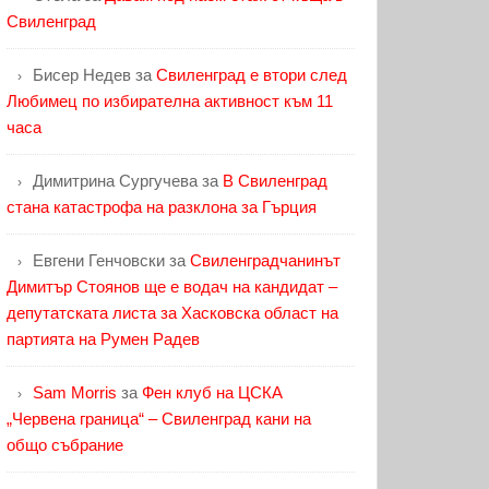
Свиленград
Бисер Недев
за
Свиленград е втори след
Любимец по избирателна активност към 11
часа
Димитрина Сургучева
за
В Свиленград
стана катастрофа на разклона за Гърция
Евгени Генчовски
за
Свиленградчанинът
Димитър Стоянов ще е водач на кандидат –
депутатската листа за Хасковска област на
партията на Румен Радев
Sam Morris
за
Фен клуб на ЦСКА
„Червена граница“ – Свиленград кани на
общо събрание