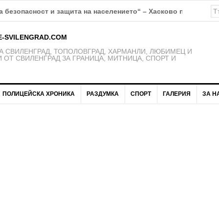
 безопасност и защита на населението“ – Хасково предупрежд
E-SVILENGRAD.COM
 СВИЛЕНГРАД, ТОПОЛОВГРАД, ХАРМАНЛИ, ЛЮБИМЕЦ И
 ОТ СВИЛЕНГРАД ЗА ГРАНИЦА, МИТНИЦА, СПОРТ И
ПОЛИЦЕЙСКА ХРОНИКА
РАЗДУМКА
СПОРТ
ГАЛЕРИЯ
ЗА Н