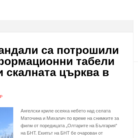
андали са потрошили
нформационни табели
и скалната църква в
АР
Ангелски криле осеяха небето над селата
Маточина и Михалич по време на снимките за
филм от поредицата „Олтарите на България“
на БНТ. Екипът на БНТ бе очарован от