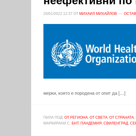
неефективни по
20/01/2022
12:37
ОТ
МИХАИЛ МИХАЙЛОВ
ОСТАВ
мерки, която е породена от опит да […]
ПИЛА ПОД:
ОТ РЕГИОНА
,
ОТ СВЕТА
,
ОТ СТРАНАТА
,
МАРКИРАНИ С:
БНТ
,
ПАНДЕМИЯ
,
СВИЛЕНГРАД
,
СЕ