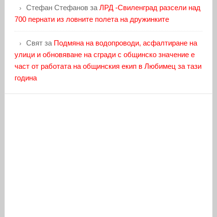
Стефан Стефанов
за
ЛРД -Свиленград разсели над
700 пернати из ловните полета на дружинките
Свят
за
Подмяна на водопроводи, асфалтиране на
улици и обновяване на сгради с общинско значение е
част от работата на общинския екип в Любимец за тази
година