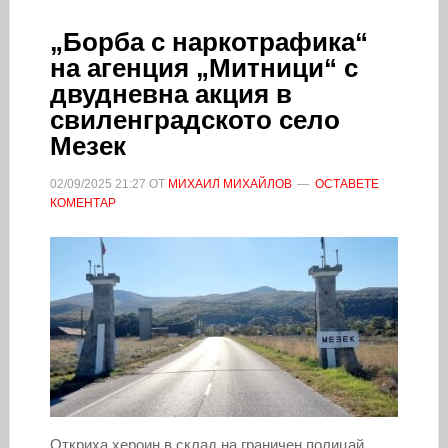
„Борба с наркотрафика“
на агенция „Митници“ с
двудневна акция в
свиленградското село
Мезек
02/09/2025
21:27
ОТ
МИХАИЛ МИХАЙЛОВ
ОСТАВЕТЕ
КОМЕНТАР
Откриха хероин в склад на граничен полицай