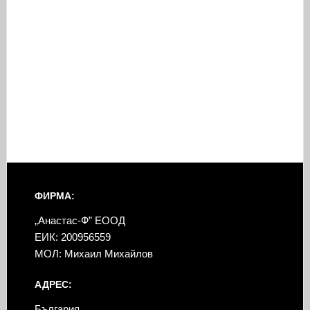
ФИРМА:
„Анастас-Ф” ЕООД
ЕИК: 200956559
МОЛ: Михаил Михайлов
АДРЕС:
България