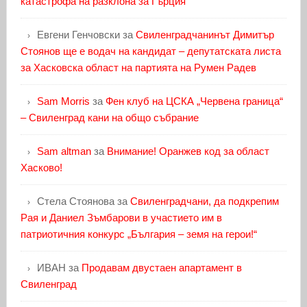
катастрофа на разклона за Гърция
Евгени Генчовски
за
Свиленградчанинът Димитър
Стоянов ще е водач на кандидат – депутатската листа
за Хасковска област на партията на Румен Радев
Sam Morris
за
Фен клуб на ЦСКА „Червена граница“
– Свиленград кани на общо събрание
Sam altman
за
Внимание! Оранжев код за област
Хасково!
Стела Стоянова
за
Свиленградчани, да подкрепим
Рая и Даниел Зъмбарови в участието им в
патриотичния конкурс „България – земя на герои!“
ИВАН
за
Продавам двустаен апартамент в
Свиленград