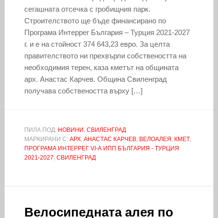
сегашната отсечка с гробищния парк.
Строителството ще бъде финансирано по
Програма Интеррег България – Турция 2021-2027
г. и е на стойност 374 643,23 евро. За целта
правителството ни прехвърли собствеността на
необходимия терен, каза кметът на общината
арх. Анастас Карчев. Община Свиленград
получава собствеността върху […]
ПИЛА ПОД:
НОВИНИ
,
СВИЛЕНГРАД
МАРКИРАНИ С:
АРХ. АНАСТАС КАРЧЕВ
,
ВЕЛОАЛЕЯ
,
КМЕТ
,
ПРОГРАМА ИНТЕРРЕГ VІ-А ИПП БЪЛГАРИЯ - ТУРЦИЯ
2021-2027
,
СВИЛЕНГРАД
Велосипедната алея по