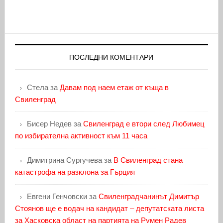
ПОСЛЕДНИ КОМЕНТАРИ
Стела
за
Давам под наем етаж от къща в
Свиленград
Бисер Недев
за
Свиленград е втори след Любимец
по избирателна активност към 11 часа
Димитрина Сургучева
за
В Свиленград стана
катастрофа на разклона за Гърция
Евгени Генчовски
за
Свиленградчанинът Димитър
Стоянов ще е водач на кандидат – депутатската листа
за Хасковска област на партията на Румен Радев