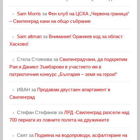
Sam Morris
за
Фен клуб на ЦСКА „Червена граница“
– Свиленград кани на общо събрание
Sam altman
за
Внимание! Оранжев код за област
Хасково!
Стела Стоянова
за
Свиленградчани, да подкрепим
Рая и Даниел Зъмбарови в участието им в
патриотичния конкурс „България – земя на герои!“
ИВАН
за
Продавам двустаен апартамент в
Свиленград
Стефан Стефанов
за
ЛРД -Свиленград разсели над
700 пернати из ловните полета на дружинките
Свят
за
Подмяна на водопроводи, асфалтиране на