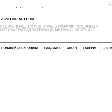
К Свиленград – 1921 получават нови екипи
E-SVILENGRAD.COM
 СВИЛЕНГРАД, ТОПОЛОВГРАД, ХАРМАНЛИ, ЛЮБИМЕЦ И
 ОТ СВИЛЕНГРАД ЗА ГРАНИЦА, МИТНИЦА, СПОРТ И
ПОЛИЦЕЙСКА ХРОНИКА
РАЗДУМКА
СПОРТ
ГАЛЕРИЯ
ЗА Н