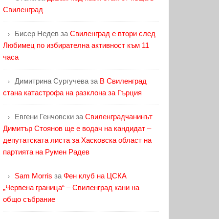
Свиленград
Бисер Недев
за
Свиленград е втори след
Любимец по избирателна активност към 11
часа
Димитрина Сургучева
за
В Свиленград
стана катастрофа на разклона за Гърция
Евгени Генчовски
за
Свиленградчанинът
Димитър Стоянов ще е водач на кандидат –
депутатската листа за Хасковска област на
партията на Румен Радев
Sam Morris
за
Фен клуб на ЦСКА
„Червена граница“ – Свиленград кани на
общо събрание