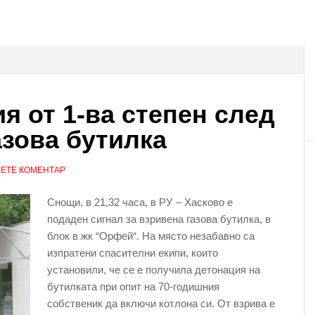
я от 1-ва степен след
азова бутилка
ЕТЕ КОМЕНТАР
Снощи, в 21,32 часа, в РУ – Хасково е
подаден сигнал за взривена газова бутилка, в
блок в жк “Орфей“. На място незабавно са
изпратени спасителни екипи, които
установили, че се е получила детонация на
бутилката при опит на 70-годишния
собственик да включи котлона си. От взрива е