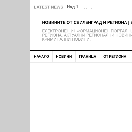
Над 150 деца от школата на Ф
LATEST NEWS
НОВИНИТЕ ОТ СВИЛЕНГРАД И РЕГИОНА | 
EЛЕКТРОНЕН ИНФОРМАЦИОНЕН ПОРТАЛ НА
РЕГИОНА. АКТУАЛНИ РЕГИОНАЛНИ НОВИНИ
КРИМИНАЛНИ НОВИНИ.
НАЧАЛО
НОВИНИ
ГРАНИЦА
ОТ РЕГИОНА