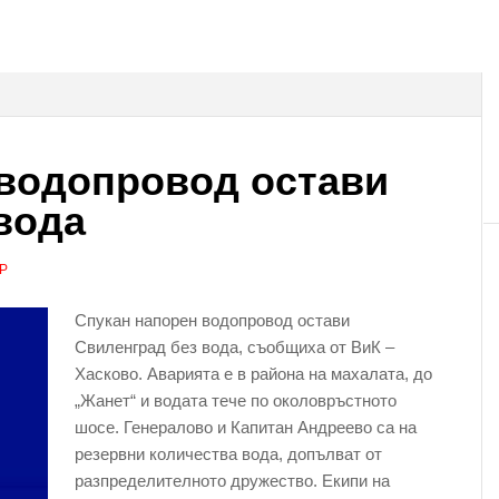
 водопровод остави
вода
Р
Спукан напорен водопровод остави
Свиленград без вода, съобщиха от ВиК –
Хасково. Аварията е в района на махалата, до
„Жанет“ и водата тече по околовръстното
шосе. Генералово и Капитан Андреево са на
резервни количества вода, допълват от
разпределителното дружество. Екипи на