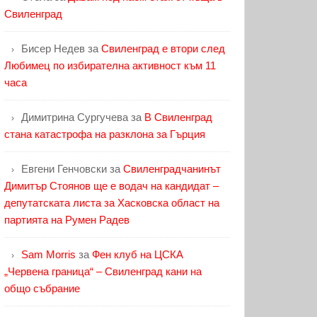
Свиленград
Бисер Недев
за
Свиленград е втори след
Любимец по избирателна активност към 11
часа
Димитрина Сургучева
за
В Свиленград
стана катастрофа на разклона за Гърция
Евгени Генчовски
за
Свиленградчанинът
Димитър Стоянов ще е водач на кандидат –
депутатската листа за Хасковска област на
партията на Румен Радев
Sam Morris
за
Фен клуб на ЦСКА
„Червена граница“ – Свиленград кани на
общо събрание