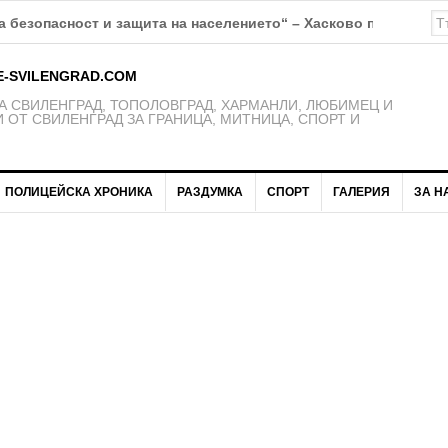
 безопасност и защита на населението“ – Хасково предупрежд
E-SVILENGRAD.COM
 СВИЛЕНГРАД, ТОПОЛОВГРАД, ХАРМАНЛИ, ЛЮБИМЕЦ И
 ОТ СВИЛЕНГРАД ЗА ГРАНИЦА, МИТНИЦА, СПОРТ И
ПОЛИЦЕЙСКА ХРОНИКА
РАЗДУМКА
СПОРТ
ГАЛЕРИЯ
ЗА Н