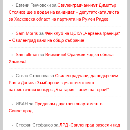
Евгени Генчовски
за
Свиленградчанинът Димитър
Стоянов ще е водач на кандидат – депутатската листа
за Хасковска област на партията на Румен Радев
Sam Morris
за
Фен клуб на ЦСКА „Червена граница“
– Свиленград кани на общо събрание
Sam altman
за
Внимание! Оранжев код за област
Хасково!
Стела Стоянова
за
Свиленградчани, да подкрепим
Рая и Даниел Зъмбарови в участието им в
патриотичния конкурс „България – земя на герои!“
ИВАН
за
Продавам двустаен апартамент в
Свиленград
Стефан Стефанов
за
ЛРД -Свиленград разсели над