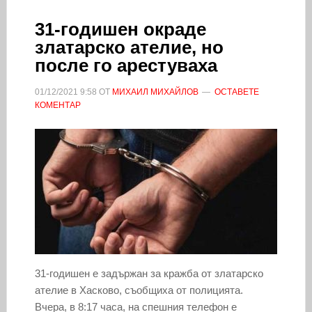
31-годишен окраде
златарско ателие, но
после го арестуваха
01/12/2021
9:58
ОТ
МИХАИЛ МИХАЙЛОВ
ОСТАВЕТЕ
КОМЕНТАР
31-годишен е задържан за кражба от златарско
ателие в Хасково, съобщиха от полицията.
Вчера, в 8:17 часа, на спешния телефон е