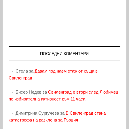
ПОСЛЕДНИ КОМЕНТАРИ
Стела
за
Давам под наем етаж от къща в
Свиленград
Бисер Недев
за
Свиленград е втори след Любимец
по избирателна активност към 11 часа
Димитрина Сургучева
за
В Свиленград стана
катастрофа на разклона за Гърция