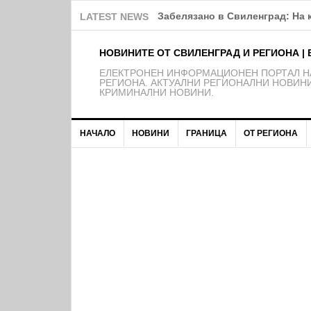
Забелязано в Свиленград: На 
LATEST NEWS
НОВИНИТЕ ОТ СВИЛЕНГРАД И РЕГИОНА | 
EЛЕКТРОНЕН ИНФОРМАЦИОНЕН ПОРТАЛ НА
РЕГИОНА. АКТУАЛНИ РЕГИОНАЛНИ НОВИНИ
КРИМИНАЛНИ НОВИНИ.
НАЧАЛО
НОВИНИ
ГРАНИЦА
ОТ РЕГИОНА