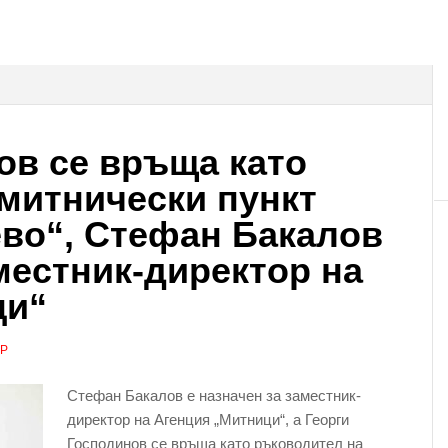
ов се връща като
митнически пункт
во“, Стефан Бакалов
аместник-директор на
ци“
АР
Стефан Бакалов е назначен за заместник-
директор на Агенция „Митници“, а Георги
Господинов се връща като ръководител на