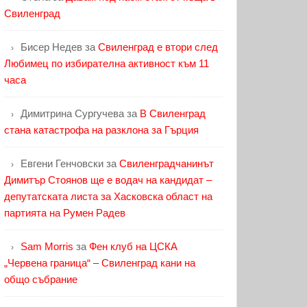
Свиленград
Бисер Недев
за
Свиленград е втори след
Любимец по избирателна активност към 11
часа
Димитрина Сургучева
за
В Свиленград
стана катастрофа на разклона за Гърция
Евгени Генчовски
за
Свиленградчанинът
Димитър Стоянов ще е водач на кандидат –
депутатската листа за Хасковска област на
партията на Румен Радев
Sam Morris
за
Фен клуб на ЦСКА
„Червена граница“ – Свиленград кани на
общо събрание