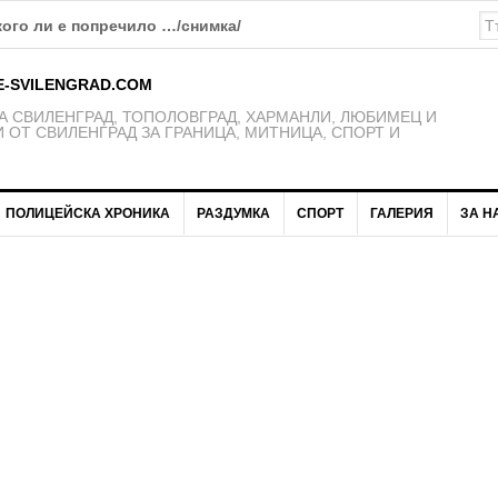
кого ли е попречило …/снимка/
E-SVILENGRAD.COM
 СВИЛЕНГРАД, ТОПОЛОВГРАД, ХАРМАНЛИ, ЛЮБИМЕЦ И
 ОТ СВИЛЕНГРАД ЗА ГРАНИЦА, МИТНИЦА, СПОРТ И
ПОЛИЦЕЙСКА ХРОНИКА
РАЗДУМКА
СПОРТ
ГАЛЕРИЯ
ЗА Н