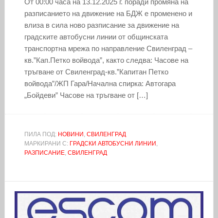
От 00:00 часа на 13.12.2025 г. поради промяна на
разписанието на движение на БДЖ е променено и
влиза в сила ново разписание за движение на
градските автобусни линии от общинската
транспортна мрежа по направление Свиленград –
кв.”Кап.Петко войвода”, както следва: Часове на
тръгване от Свиленград-кв.”Капитан Петко
войвода”/ЖП Гара/Начална спирка: Aвтогара
„Бойдеви” Часове на тръгване от […]
ПИЛА ПОД:
НОВИНИ
,
СВИЛЕНГРАД
МАРКИРАНИ С:
ГРАДСКИ АВТОБУСНИ ЛИНИИ
,
РАЗПИСАНИЕ
,
СВИЛЕНГРАД