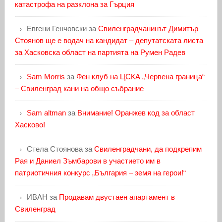
катастрофа на разклона за Гърция
Евгени Генчовски
за
Свиленградчанинът Димитър
Стоянов ще е водач на кандидат – депутатската листа
за Хасковска област на партията на Румен Радев
Sam Morris
за
Фен клуб на ЦСКА „Червена граница“
– Свиленград кани на общо събрание
Sam altman
за
Внимание! Оранжев код за област
Хасково!
Стела Стоянова
за
Свиленградчани, да подкрепим
Рая и Даниел Зъмбарови в участието им в
патриотичния конкурс „България – земя на герои!“
ИВАН
за
Продавам двустаен апартамент в
Свиленград