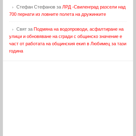
Стефан Стефанов
за
ЛРД -Свиленград разсели над
700 пернати из ловните полета на дружинките
Свят
за
Подмяна на водопроводи, асфалтиране на
улици и обновяване на сгради с общинско значение е
част от работата на общинския екип в Любимец за тази
година