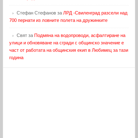
Стефан Стефанов
за
ЛРД -Свиленград разсели над
700 пернати из ловните полета на дружинките
Свят
за
Подмяна на водопроводи, асфалтиране на
улици и обновяване на сгради с общинско значение е
част от работата на общинския екип в Любимец за тази
година