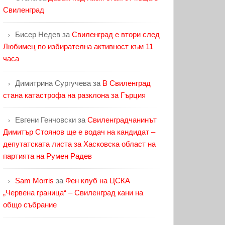
Свиленград
Бисер Недев
за
Свиленград е втори след
Любимец по избирателна активност към 11
часа
Димитрина Сургучева
за
В Свиленград
стана катастрофа на разклона за Гърция
Евгени Генчовски
за
Свиленградчанинът
Димитър Стоянов ще е водач на кандидат –
депутатската листа за Хасковска област на
партията на Румен Радев
Sam Morris
за
Фен клуб на ЦСКА
„Червена граница“ – Свиленград кани на
общо събрание