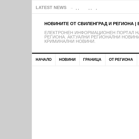
Над 150 деца от школата на Ф
LATEST NEWS
НОВИНИТЕ ОТ СВИЛЕНГРАД И РЕГИОНА | 
EЛЕКТРОНЕН ИНФОРМАЦИОНЕН ПОРТАЛ НА
РЕГИОНА. АКТУАЛНИ РЕГИОНАЛНИ НОВИНИ
КРИМИНАЛНИ НОВИНИ.
НАЧАЛО
НОВИНИ
ГРАНИЦА
ОТ РЕГИОНА