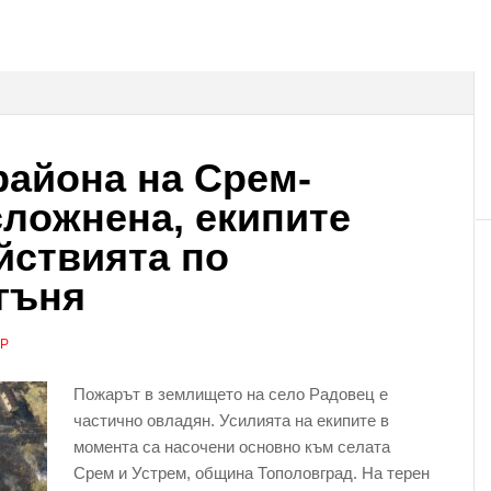
района на Срем-
сложнена, екипите
йствията по
гъня
АР
Пожарът в землището на село Радовец е
частично овладян. Усилията на екипите в
момента са насочени основно към селата
Срем и Устрем, община Тополовград. На терен