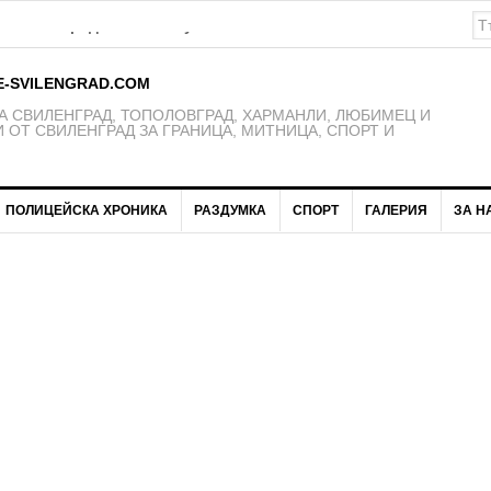
К Свиленград – 1921 получават нови екипи
E-SVILENGRAD.COM
 СВИЛЕНГРАД, ТОПОЛОВГРАД, ХАРМАНЛИ, ЛЮБИМЕЦ И
 ОТ СВИЛЕНГРАД ЗА ГРАНИЦА, МИТНИЦА, СПОРТ И
ПОЛИЦЕЙСКА ХРОНИКА
РАЗДУМКА
СПОРТ
ГАЛЕРИЯ
ЗА Н