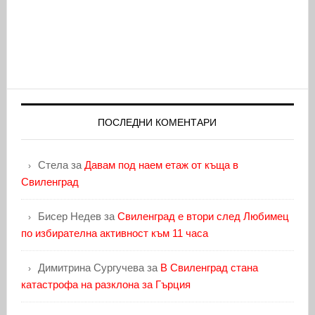
ПОСЛЕДНИ КОМЕНТАРИ
Стела
за
Давам под наем етаж от къща в
Свиленград
Бисер Недев
за
Свиленград е втори след Любимец
по избирателна активност към 11 часа
Димитрина Сургучева
за
В Свиленград стана
катастрофа на разклона за Гърция