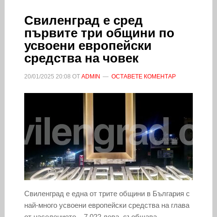
Свиленград е сред
първите три общини по
усвоени европейски
средства на човек
20/01/2025
20:08
ОТ
ADMIN
ОСТАВЕТЕ КОМЕНТАР
Свиленград е една от трите общини в България с
най-много усвоени европейски средства на глава
от населението – 7 022 лева, съобщава