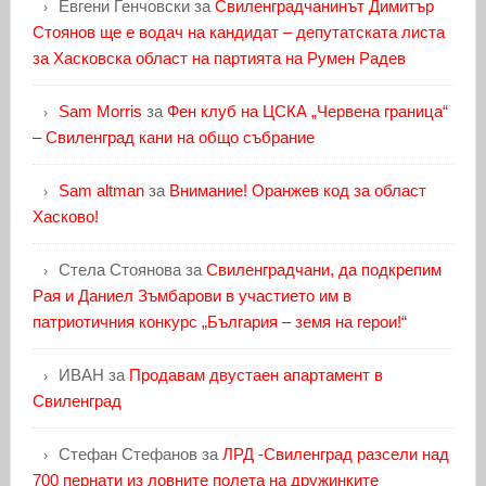
Евгени Генчовски
за
Свиленградчанинът Димитър
Стоянов ще е водач на кандидат – депутатската листа
за Хасковска област на партията на Румен Радев
Sam Morris
за
Фен клуб на ЦСКА „Червена граница“
– Свиленград кани на общо събрание
Sam altman
за
Внимание! Оранжев код за област
Хасково!
Стела Стоянова
за
Свиленградчани, да подкрепим
Рая и Даниел Зъмбарови в участието им в
патриотичния конкурс „България – земя на герои!“
ИВАН
за
Продавам двустаен апартамент в
Свиленград
Стефан Стефанов
за
ЛРД -Свиленград разсели над
700 пернати из ловните полета на дружинките