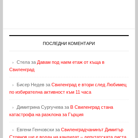
ПОСЛЕДНИ КОМЕНТАРИ
Стела
за
Давам под наем етаж от къща в
Свиленград
Бисер Недев
за
Свиленград е втори след Любимец
по избирателна активност към 11 часа
Димитрина Сургучева
за
В Свиленград стана
катастрофа на разклона за Гърция
Евгени Генчовски
за
Свиленградчанинът Димитър
Стоянов ще е водач на кандидат – депутатската листа