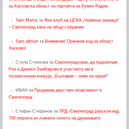
за Хасковска област на партията на Румен Радев
Sam Morris
за
Фен клуб на ЦСКА „Червена граница“
– Свиленград кани на общо събрание
Sam altman
за
Внимание! Оранжев код за област
Хасково!
Стела Стоянова
за
Свиленградчани, да подкрепим
Рая и Даниел Зъмбарови в участието им в
патриотичния конкурс „България – земя на герои!“
ИВАН
за
Продавам двустаен апартамент в
Свиленград
Стефан Стефанов
за
ЛРД -Свиленград разсели над
700 пернати из ловните полета на дружинките