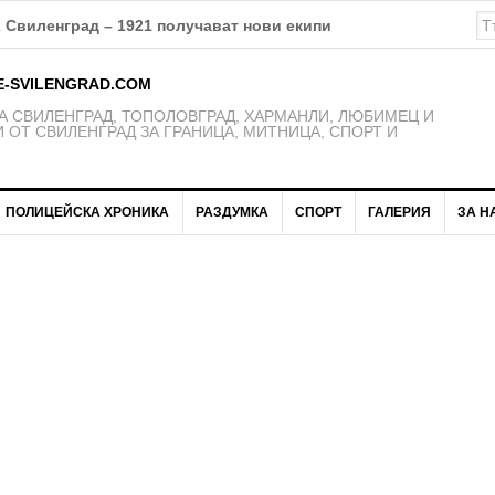
К Свиленград – 1921 получават нови екипи
E-SVILENGRAD.COM
 СВИЛЕНГРАД, ТОПОЛОВГРАД, ХАРМАНЛИ, ЛЮБИМЕЦ И
 ОТ СВИЛЕНГРАД ЗА ГРАНИЦА, МИТНИЦА, СПОРТ И
ПОЛИЦЕЙСКА ХРОНИКА
РАЗДУМКА
СПОРТ
ГАЛЕРИЯ
ЗА Н