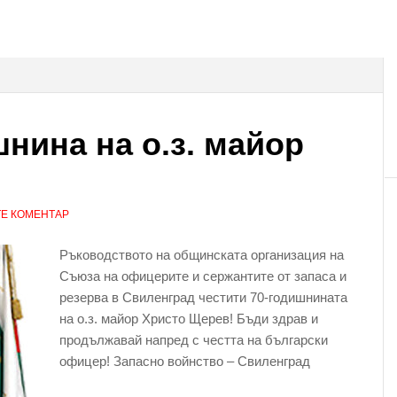
нина на о.з. майор
Е КОМЕНТАР
Ръководството на общинската организация на
Съюза на офицерите и сержантите от запаса и
резерва в Свиленград честити 70-годишнината
на о.з. майор Христо Щерев! Бъди здрав и
продължавай напред с честта на български
офицер! Запасно войнство – Свиленград