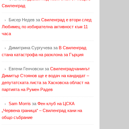
Свиленград
Бисер Недев
за
Свиленград е втори след
Любимец по избирателна активност към 11
часа
Димитрина Сургучева
за
В Свиленград
стана катастрофа на разклона за Гърция
Евгени Генчовски
за
Свиленградчанинът
Димитър Стоянов ще е водач на кандидат –
депутатската листа за Хасковска област на
партията на Румен Радев
Sam Morris
за
Фен клуб на ЦСКА
„Червена граница“ – Свиленград кани на
общо събрание