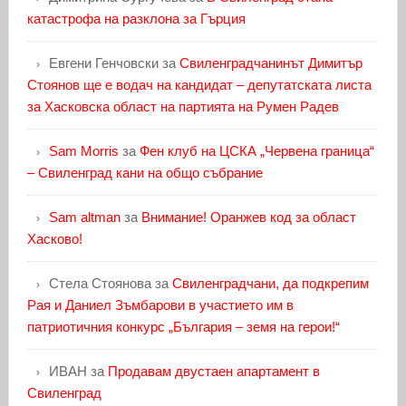
катастрофа на разклона за Гърция
Евгени Генчовски
за
Свиленградчанинът Димитър
Стоянов ще е водач на кандидат – депутатската листа
за Хасковска област на партията на Румен Радев
Sam Morris
за
Фен клуб на ЦСКА „Червена граница“
– Свиленград кани на общо събрание
Sam altman
за
Внимание! Оранжев код за област
Хасково!
Стела Стоянова
за
Свиленградчани, да подкрепим
Рая и Даниел Зъмбарови в участието им в
патриотичния конкурс „България – земя на герои!“
ИВАН
за
Продавам двустаен апартамент в
Свиленград