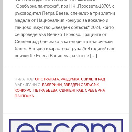
„Сребърна пантофка“, при НЧ „Просвета-1870“, с
ръководител Петра Беева, спечелиха три златни
медала от Националния конкурс за вокално и
танцово изкуство „Звезден сблъсък“ 2024, който
се проведе във Велико Търново. Грациите от
Свиленград блеснаха в категорията класически
балет. В първа възрастова група /5-9 години/ над
всички бе Елена Василева, която се […]
ПИЛА ПОД:
ОТ СТРАНАТА
,
РАЗДУМКА
,
СВИЛЕНГРАД
МАРКИРАНИ С:
БАЛЕРИНИ
,
ЗВЕЗДЕН СБЛЪСЪК
,
КОНКУРС
,
ПЕТРА БЕЕВА
,
СВИЛЕНГРАД
,
СРЕБЪРНА
ПАНТОФКА