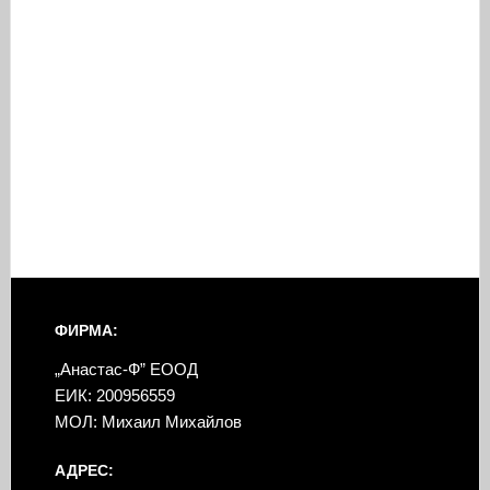
ФИРМА:
„Анастас-Ф” ЕООД
ЕИК: 200956559
МОЛ: Михаил Михайлов
АДРЕС: