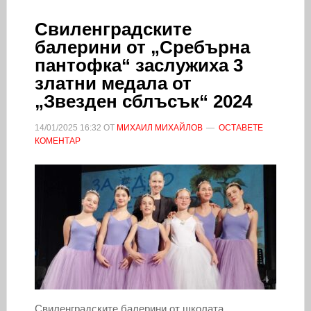
Свиленградските
балерини от „Сребърна
пантофка“ заслужиха 3
златни медала от
„Звезден сблъсък“ 2024
14/01/2025
16:32
ОТ
МИХАИЛ МИХАЙЛОВ
ОСТАВЕТЕ
КОМЕНТАР
Свиленградските балерини от школата