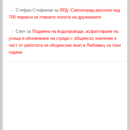
Стефан Стефанов
за
ЛРД -Свиленград разсели над
700 пернати из ловните полета на дружинките
Свят
за
Подмяна на водопроводи, асфалтиране на
улици и обновяване на сгради с общинско значение е
част от работата на общинския екип в Любимец за тази
година