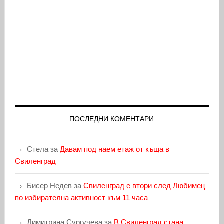
ПОСЛЕДНИ КОМЕНТАРИ
Стела
за
Давам под наем етаж от къща в
Свиленград
Бисер Недев
за
Свиленград е втори след Любимец
по избирателна активност към 11 часа
Димитрина Сургучева
за
В Свиленград стана