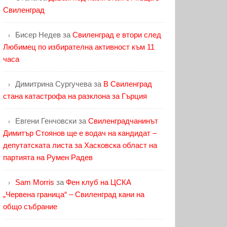
Свиленград
Бисер Недев
за
Свиленград е втори след
Любимец по избирателна активност към 11
часа
Димитрина Сургучева
за
В Свиленград
стана катастрофа на разклона за Гърция
Евгени Генчовски
за
Свиленградчанинът
Димитър Стоянов ще е водач на кандидат –
депутатската листа за Хасковска област на
партията на Румен Радев
Sam Morris
за
Фен клуб на ЦСКА
„Червена граница“ – Свиленград кани на
общо събрание