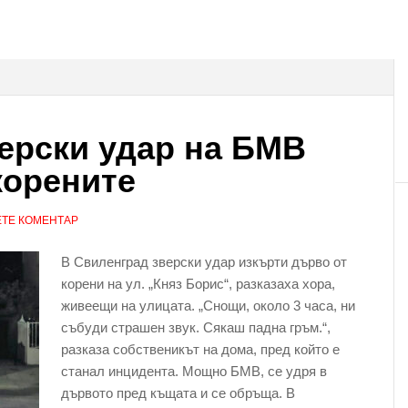
ерски удар на БМВ
корените
ТЕ КОМЕНТАР
В Свиленград зверски удар изкърти дърво от
корени на ул. „Княз Борис“, разказаха хора,
живеещи на улицата. „Снощи, около 3 часа, ни
събуди страшен звук. Сякаш падна гръм.“,
разказа собственикът на дома, пред който е
станал инцидента. Мощно БМВ, се удря в
дървото пред къщата и се обръща. В