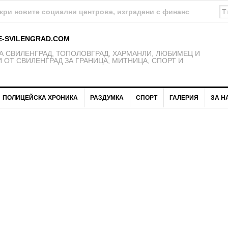
а изпълнението на проект „Социално-икономическа интеграци
E-SVILENGRAD.COM
 СВИЛЕНГРАД, ТОПОЛОВГРАД, ХАРМАНЛИ, ЛЮБИМЕЦ И
 ОТ СВИЛЕНГРАД ЗА ГРАНИЦА, МИТНИЦА, СПОРТ И
ПОЛИЦЕЙСКА ХРОНИКА
РАЗДУМКА
СПОРТ
ГАЛЕРИЯ
ЗА Н