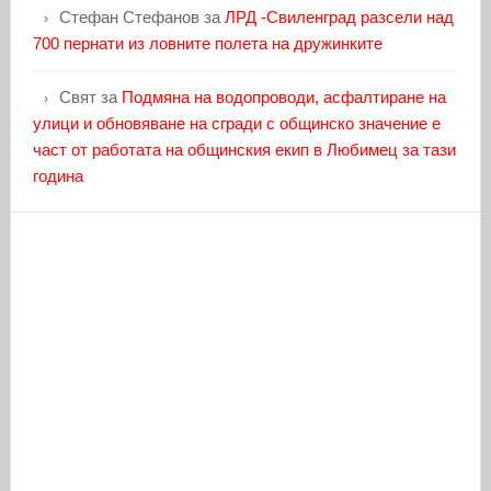
Стефан Стефанов
за
ЛРД -Свиленград разсели над
700 пернати из ловните полета на дружинките
Свят
за
Подмяна на водопроводи, асфалтиране на
улици и обновяване на сгради с общинско значение е
част от работата на общинския екип в Любимец за тази
година