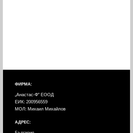
ФИРМА:
„Анастас-Ф” ЕООД
ЕИК: 200956559
МОЛ: Михаил Михайлов
АДРЕС:
България