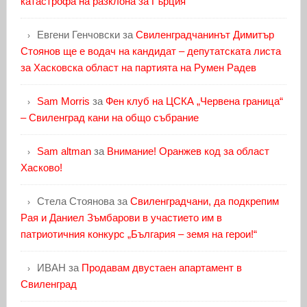
катастрофа на разклона за Гърция
Евгени Генчовски
за
Свиленградчанинът Димитър
Стоянов ще е водач на кандидат – депутатската листа
за Хасковска област на партията на Румен Радев
Sam Morris
за
Фен клуб на ЦСКА „Червена граница“
– Свиленград кани на общо събрание
Sam altman
за
Внимание! Оранжев код за област
Хасково!
Стела Стоянова
за
Свиленградчани, да подкрепим
Рая и Даниел Зъмбарови в участието им в
патриотичния конкурс „България – земя на герои!“
ИВАН
за
Продавам двустаен апартамент в
Свиленград