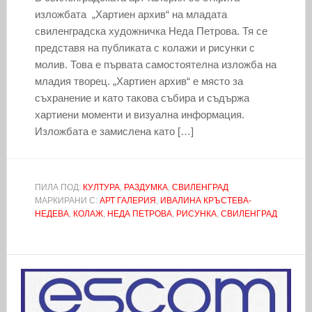
изложбата „Хартиен архив“ на младата
свиленградска художничка Неда Петрова. Тя се
представя на публиката с колажи и рисунки с
молив. Това е първата самостоятелна изложба на
младия творец. „Хартиен архив“ е място за
съхранение и като такова събира и съдържа
хартиени моменти и визуална информация.
Изложбата е замислена като […]
ПИЛА ПОД:
КУЛТУРА
,
РАЗДУМКА
,
СВИЛЕНГРАД
МАРКИРАНИ С:
АРТ ГАЛЕРИЯ
,
ИВАЛИНА КРЪСТЕВА-
НЕДЕВА
,
КОЛАЖ
,
НЕДА ПЕТРОВА
,
РИСУНКА
,
СВИЛЕНГРАД