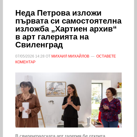
Неда Петрова изложи
първата си самостоятелна
изложба „Хартиен архив“
в арт галерията на
Свиленград
07/05/2026
14:28
ОТ
МИХАИЛ МИХАЙЛОВ
ОСТАВЕТЕ
КОМЕНТАР
В свиленградската арт галерия бе открита