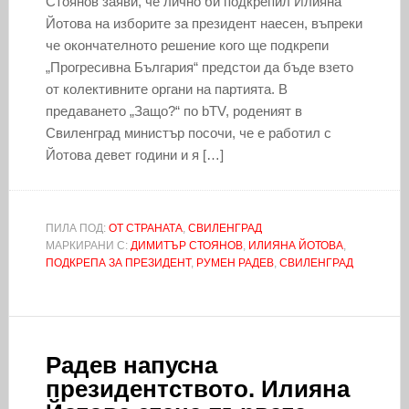
Стоянов заяви, че лично би подкрепил Илияна
Йотова на изборите за президент наесен, въпреки
че окончателното решение кого ще подкрепи
„Прогресивна България“ предстои да бъде взето
от колективните органи на партията. В
предаването „Защо?“ по bTV, роденият в
Свиленград министър посочи, че е работил с
Йотова девет години и я […]
ПИЛА ПОД:
ОТ СТРАНАТА
,
СВИЛЕНГРАД
МАРКИРАНИ С:
ДИМИТЪР СТОЯНОВ
,
ИЛИЯНА ЙОТОВА
,
ПОДКРЕПА ЗА ПРЕЗИДЕНТ
,
РУМЕН РАДЕВ
,
СВИЛЕНГРАД
Радев напусна
президентството. Илияна