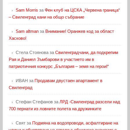
Sam Morris
за
Фен клуб на ЦСКА „Червена граница“
– Свиленград кани на общо събрание
Sam altman
за
Внимание! Оранжев код за област
Хасково!
Стела Стоянова
за
Свиленградчани, да подкрепим
Рая и Даниел Зъмбарови в участието им в
патриотичния конкурс „България – земя на герои!“
ИВАН
за
Продавам двустаен апартамент в
Свиленград
Стефан Стефанов
за
ЛРД -Свиленград разсели над
700 пернати из ловните полета на дружинките
Свят
за
Подмяна на водопроводи, асфалтиране на
улици и обновяване на сгради с общинско значение е