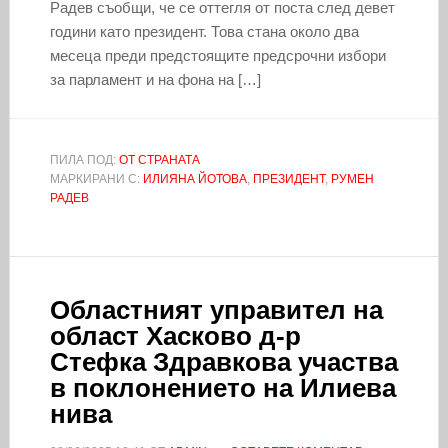
Радев съобщи, че се оттегля от поста след девет
години като президент. Това стана около два
месеца преди предстоящите предсрочни избори
за парламент и на фона на […]
ПИЛА ПОД:
ОТ СТРАНАТА
МАРКИРАНИ С:
ИЛИЯНА ЙОТОВА
,
ПРЕЗИДЕНТ
,
РУМЕН
РАДЕВ
Областният управител на
област Хасково д-р
Стефка Здравкова участва
в поклонението на Илиева
нива