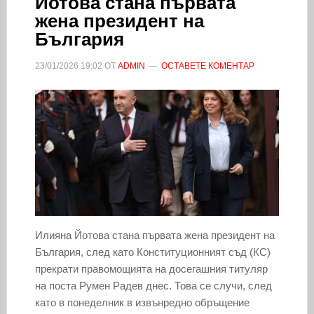
Йотова стана първата
жена президент на
България
23/01/2026
19:02
ОТ
ADMIN
ОСТАВЕТЕ КОМЕНТАР
Илияна Йотова стана първата жена президент на
България, след като Конституционният съд (КС)
прекрати правомощията на досегашния титуляр
на поста Румен Радев днес. Това се случи, след
като в понеделник в извънредно обръщение