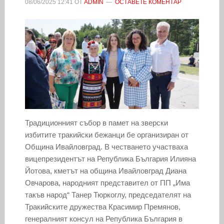
08/06/2025
12:41
ОТ
ADMIN
ОСТАВЕТЕ КОМЕНТАР
Традиционният събор в памет на зверски
избитите тракийски бежанци бе организиран от
Община Ивайловград. В честването участваха
вицепрезидентът на Република България Илияна
Йотова, кметът на община Ивайловград Диана
Овчарова, народният представител от ПП „Има
такъв народ“ Танер Тюркоглу, председателят на
Тракийските дружества Красимир Премянов,
генералният консул на Република България в