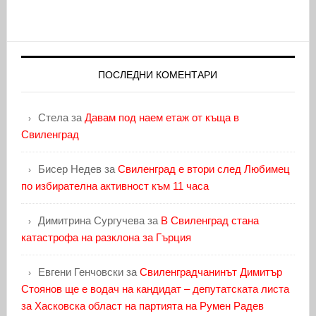
ПОСЛЕДНИ КОМЕНТАРИ
Стела
за
Давам под наем етаж от къща в
Свиленград
Бисер Недев
за
Свиленград е втори след Любимец
по избирателна активност към 11 часа
Димитрина Сургучева
за
В Свиленград стана
катастрофа на разклона за Гърция
Евгени Генчовски
за
Свиленградчанинът Димитър
Стоянов ще е водач на кандидат – депутатската листа
за Хасковска област на партията на Румен Радев