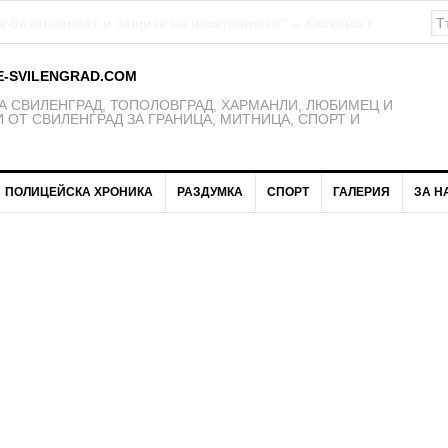
К Свиленград – 1921 получават нови екипи
E-SVILENGRAD.COM
 СВИЛЕНГРАД, ТОПОЛОВГРАД, ХАРМАНЛИ, ЛЮБИМЕЦ И
 ОТ СВИЛЕНГРАД ЗА ГРАНИЦА, МИТНИЦА, СПОРТ И
ПОЛИЦЕЙСКА ХРОНИКА
РАЗДУМКА
СПОРТ
ГАЛЕРИЯ
ЗА Н