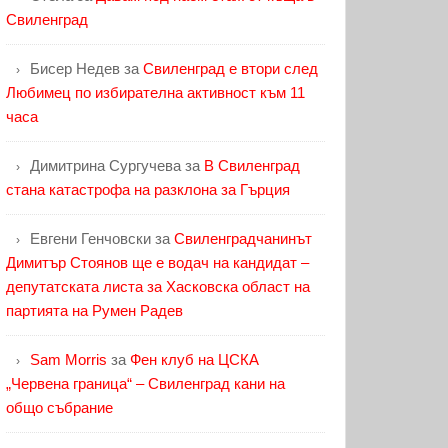
Свиленград
Бисер Недев
за
Свиленград е втори след
Любимец по избирателна активност към 11
часа
Димитрина Сургучева
за
В Свиленград
стана катастрофа на разклона за Гърция
Евгени Генчовски
за
Свиленградчанинът
Димитър Стоянов ще е водач на кандидат –
депутатската листа за Хасковска област на
партията на Румен Радев
Sam Morris
за
Фен клуб на ЦСКА
„Червена граница“ – Свиленград кани на
общо събрание