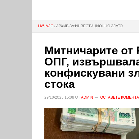
НАЧАЛО
/ АРХИВ ЗА:ИНВЕСТИЦИОННО ЗЛАТО
Митничарите от 
ОПГ, извършвала
конфискувани зл
стока
29/10/2025
15:08
ОТ
ADMIN
ОСТАВЕТЕ КОМЕНТ