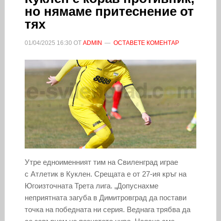
но нямаме притеснение от
тях
01/04/2025
16:30
ОТ
ADMIN
ОСТАВЕТЕ КОМЕНТАР
Утре едноименният тим на Свиленград играе
с Атлетик в Куклен. Срещата е от 27-ия кръг на
Югоизточната Трета лига. „Допуснахме
неприятната загуба в Димитровград да постави
точка на победната ни серия. Веднага трябва да