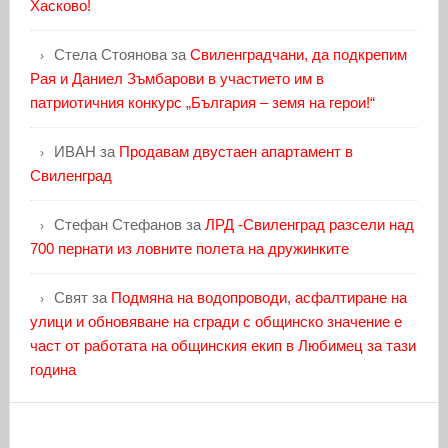
Хасково!
Стела Стоянова
за
Свиленградчани, да подкрепим
Рая и Даниел Зъмбарови в участието им в
патриотичния конкурс „България – земя на герои!“
ИВАН
за
Продавам двустаен апартамент в
Свиленград
Стефан Стефанов
за
ЛРД -Свиленград разсели над
700 пернати из ловните полета на дружинките
Свят
за
Подмяна на водопроводи, асфалтиране на
улици и обновяване на сгради с общинско значение е
част от работата на общинския екип в Любимец за тази
година