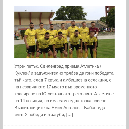
Утре- петък, Свиленград приема Атлетика /
Куклен/ и задължително трябва да гони победата,
тъй като, след 7 кръга и амбициозна селекция, е
на незавидното 17 място във временното
класиране на Югоизточната трета лига. Атлетик е
на 14 позиция, но има само една точка повече.
Възпитаниците на Емил Ангелов – Бабангида
имат 2 победи и 5 загуби, […]