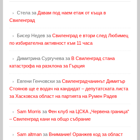
Стела
за
Давам под наем етаж от къща в
Свиленград
Бисер Недев
за
Свиленград е втори след Любимец
по избирателна активност към 11 часа
Димитрина Сургучева
за
В Свиленград стана
катастрофа на разклона за Гърция
Евгени Генчовски
за
Свиленградчанинът Димитър
Стоянов ще е водач на кандидат – депутатската листа
за Хасковска област на партията на Румен Радев
Sam Morris
за
Фен клуб на ЦСКА „Червена граница“
– Свиленград кани на общо събрание
Sam altman
за
Внимание! Оранжев код за област