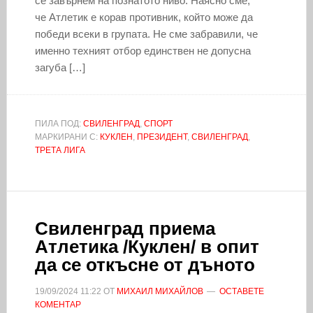
се завърнем на познатото ниво. Наясно сме,
че Атлетик е корав противник, който може да
победи всеки в групата. Не сме забравили, че
именно техният отбор единствен не допусна
загуба […]
ПИЛА ПОД:
СВИЛЕНГРАД
,
СПОРТ
МАРКИРАНИ С:
КУКЛЕН
,
ПРЕЗИДЕНТ
,
СВИЛЕНГРАД
,
ТРЕТА ЛИГА
Свиленград приема
Атлетика /Куклен/ в опит
да се откъсне от дъното
19/09/2024
11:22
ОТ
МИХАИЛ МИХАЙЛОВ
ОСТАВЕТЕ
КОМЕНТАР