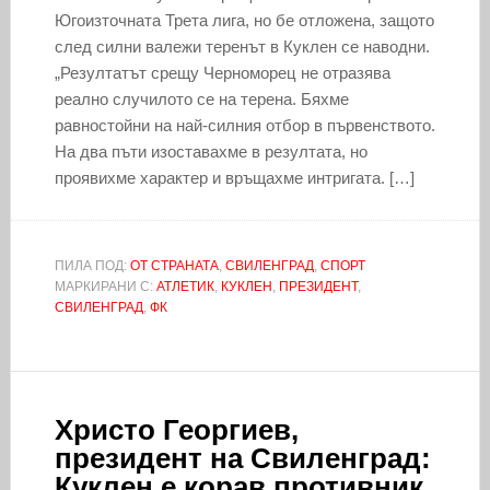
Югоизточната Трета лига, но бе отложена, защото
след силни валежи теренът в Куклен се наводни.
„Резултатът срещу Черноморец не отразява
реално случилото се на терена. Бяхме
равностойни на най-силния отбор в първенството.
На два пъти изоставахме в резултата, но
проявихме характер и връщахме интригата. […]
ПИЛА ПОД:
ОТ СТРАНАТА
,
СВИЛЕНГРАД
,
СПОРТ
МАРКИРАНИ С:
АТЛЕТИК
,
КУКЛЕН
,
ПРЕЗИДЕНТ
,
СВИЛЕНГРАД
,
ФК
Христо Георгиев,
президент на Свиленград:
Куклен е корав противник,