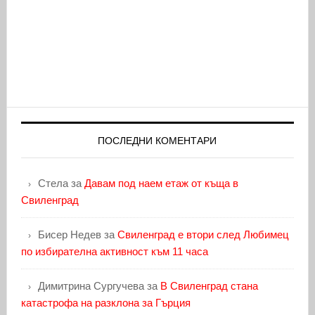
ПОСЛЕДНИ КОМЕНТАРИ
Стела
за
Давам под наем етаж от къща в
Свиленград
Бисер Недев
за
Свиленград е втори след Любимец
по избирателна активност към 11 часа
Димитрина Сургучева
за
В Свиленград стана
катастрофа на разклона за Гърция