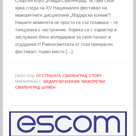
Спортен клуб „Изида-Свиленград“ остави своя
ярка следа на XV Национален фестивал на
мажоретните дисциплини „Мадарски конник“!
Нашите момичета не просто се състезаваха – те
танцуваха с настроение, бориха се с характер и
заслужено бяха аплодирани за своя талант и
отдаденост! Равносметката от този прекрасен
фестивал: първо място […]
ПИЛА ПОД:
ОТ СТРАНАТА
,
СВИЛЕНГРАД
,
СПОРТ
МАРКИРАНИ С:
МАДАРСКИ КОННИК
,
МАЖОРЕТКИ
,
СВИЛЕНГРАД
,
ШУМЕН