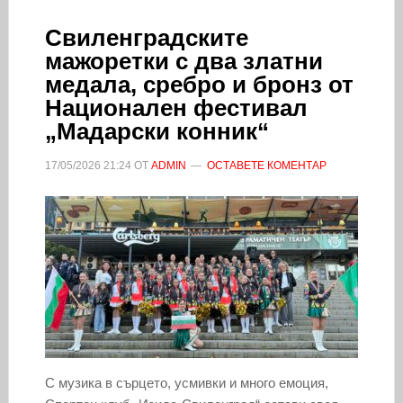
Свиленградските
мажоретки с два златни
медала, сребро и бронз от
Национален фестивал
„Мадарски конник“
17/05/2026
21:24
ОТ
ADMIN
ОСТАВЕТЕ КОМЕНТАР
С музика в сърцето, усмивки и много емоция,