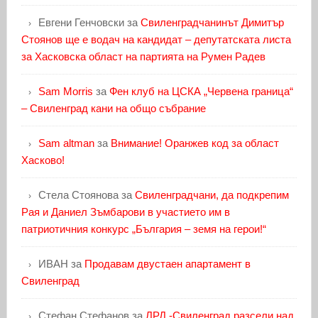
Евгени Генчовски
за
Свиленградчанинът Димитър
Стоянов ще е водач на кандидат – депутатската листа
за Хасковска област на партията на Румен Радев
Sam Morris
за
Фен клуб на ЦСКА „Червена граница“
– Свиленград кани на общо събрание
Sam altman
за
Внимание! Оранжев код за област
Хасково!
Стела Стоянова
за
Свиленградчани, да подкрепим
Рая и Даниел Зъмбарови в участието им в
патриотичния конкурс „България – земя на герои!“
ИВАН
за
Продавам двустаен апартамент в
Свиленград
Стефан Стефанов
за
ЛРД -Свиленград разсели над