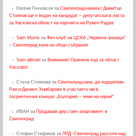
Евгени Генчовски
за
Свиленградчанинът Димитър
Стоянов ще е водач на кандидат – депутатската листа
за Хасковска област на партията на Румен Радев
Sam Morris
за
Фен клуб на ЦСКА „Червена граница“
– Свиленград кани на общо събрание
Sam altman
за
Внимание! Оранжев код за област
Хасково!
Стела Стоянова
за
Свиленградчани, да подкрепим
Рая и Даниел Зъмбарови в участието им в
патриотичния конкурс „България – земя на герои!“
ИВАН
за
Продавам двустаен апартамент в
Свиленград
Стефан Стефанов
за
ЛРД -Свиленград разсели над