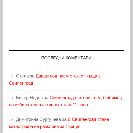
ПОСЛЕДНИ КОМЕНТАРИ
Стела
за
Давам под наем етаж от къща в
Свиленград
Бисер Недев
за
Свиленград е втори след Любимец
по избирателна активност към 11 часа
Димитрина Сургучева
за
В Свиленград стана
катастрофа на разклона за Гърция