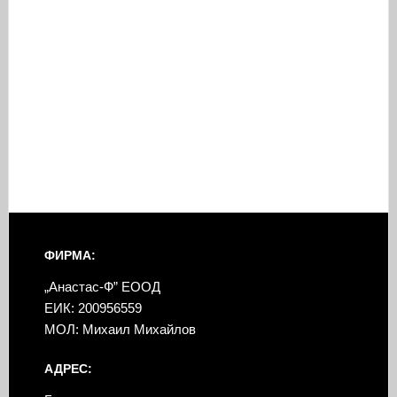
ФИРМА:
„Анастас-Ф” ЕООД
ЕИК: 200956559
МОЛ: Михаил Михайлов
АДРЕС: