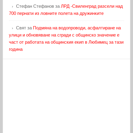
Стефан Стефанов
за
ЛРД -Свиленград разсели над
700 пернати из ловните полета на дружинките
Свят
за
Подмяна на водопроводи, асфалтиране на
улици и обновяване на сгради с общинско значение е
част от работата на общинския екип в Любимец за тази
година