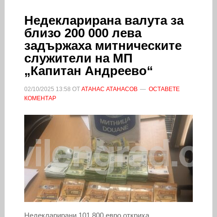
Недекларирана валута за
близо 200 000 лева
задържаха митническите
служители на МП
„Капитан Андреево“
02/10/2025
13:58
ОТ
АТАНАС АТАНАСОВ
ОСТАВЕТЕ
КОМЕНТАР
Недекларирани 101 800 евро откриха