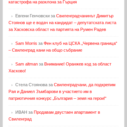
катастрофа на разклона за Гърция
Евгени Генчовски
за
Свиленградчанинът Димитър
Стоянов ще е водач на кандидат – депутатската листа
за Хасковска област на партията на Румен Радев
Sam Morris
за
Фен клуб на ЦСКА „Червена граница“
– Свиленград кани на общо събрание
Sam altman
за
Внимание! Оранжев код за област
Хасково!
Стела Стоянова
за
Свиленградчани, да подкрепим
Рая и Даниел Зъмбарови в участието им в
патриотичния конкурс „България – земя на герои!“
ИВАН
за
Продавам двустаен апартамент в
Свиленград