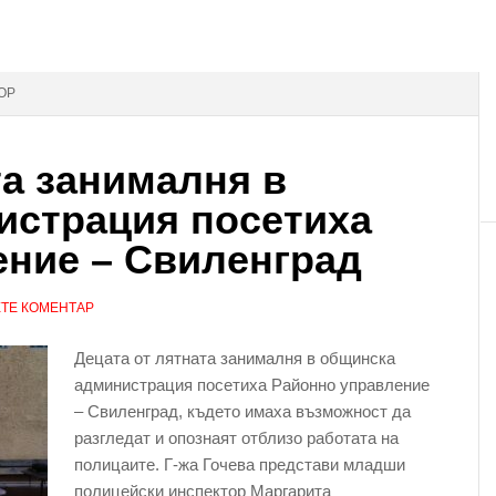
ОР
та занималня в
истрация посетиха
ение – Свиленград
ТЕ КОМЕНТАР
Децата от лятната занималня в общинска
администрация посетиха Районно управление
– Свиленград, където имаха възможност да
разгледат и опознаят отблизо работата на
полицаите. Г-жа Гочева представи младши
полицейски инспектор Маргарита