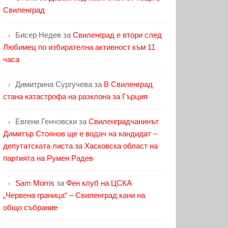
Свиленград
Бисер Недев
за
Свиленград е втори след
Любимец по избирателна активност към 11
часа
Димитрина Сургучева
за
В Свиленград
стана катастрофа на разклона за Гърция
Евгени Генчовски
за
Свиленградчанинът
Димитър Стоянов ще е водач на кандидат –
депутатската листа за Хасковска област на
партията на Румен Радев
Sam Morris
за
Фен клуб на ЦСКА
„Червена граница“ – Свиленград кани на
общо събрание