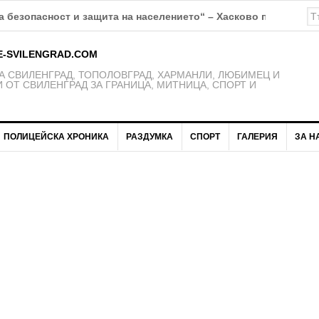
К Свиленград – 1921 получават нови екипи
E-SVILENGRAD.COM
 СВИЛЕНГРАД, ТОПОЛОВГРАД, ХАРМАНЛИ, ЛЮБИМЕЦ И
 ОТ СВИЛЕНГРАД ЗА ГРАНИЦА, МИТНИЦА, СПОРТ И
ПОЛИЦЕЙСКА ХРОНИКА
РАЗДУМКА
СПОРТ
ГАЛЕРИЯ
ЗА Н