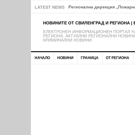
Над 150 деца от школата на Ф
LATEST NEWS
НОВИНИТЕ ОТ СВИЛЕНГРАД И РЕГИОНА | 
EЛЕКТРОНЕН ИНФОРМАЦИОНЕН ПОРТАЛ НА
РЕГИОНА. АКТУАЛНИ РЕГИОНАЛНИ НОВИНИ
КРИМИНАЛНИ НОВИНИ.
НАЧАЛО
НОВИНИ
ГРАНИЦА
ОТ РЕГИОНА