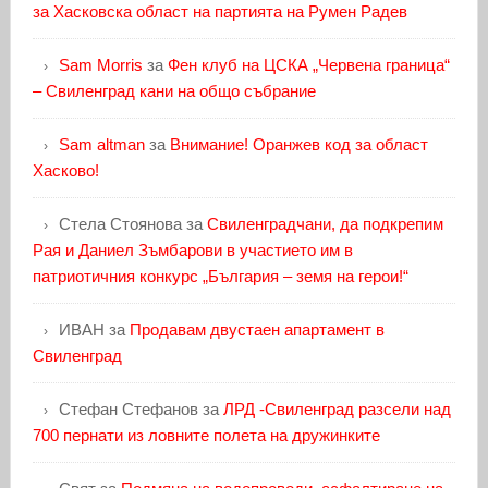
за Хасковска област на партията на Румен Радев
Sam Morris
за
Фен клуб на ЦСКА „Червена граница“
– Свиленград кани на общо събрание
Sam altman
за
Внимание! Оранжев код за област
Хасково!
Стела Стоянова
за
Свиленградчани, да подкрепим
Рая и Даниел Зъмбарови в участието им в
патриотичния конкурс „България – земя на герои!“
ИВАН
за
Продавам двустаен апартамент в
Свиленград
Стефан Стефанов
за
ЛРД -Свиленград разсели над
700 пернати из ловните полета на дружинките