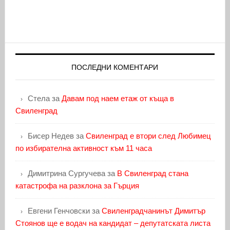
ПОСЛЕДНИ КОМЕНТАРИ
Стела
за
Давам под наем етаж от къща в
Свиленград
Бисер Недев
за
Свиленград е втори след Любимец
по избирателна активност към 11 часа
Димитрина Сургучева
за
В Свиленград стана
катастрофа на разклона за Гърция
Евгени Генчовски
за
Свиленградчанинът Димитър
Стоянов ще е водач на кандидат – депутатската листа