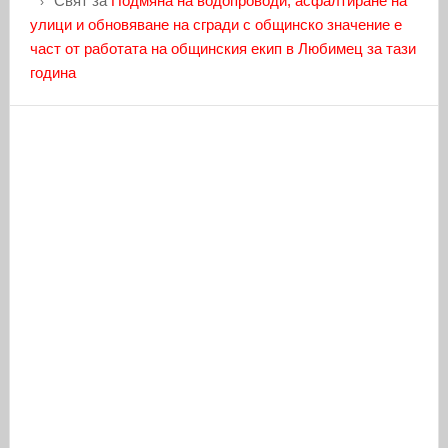
Свят
за
Подмяна на водопроводи, асфалтиране на
улици и обновяване на сгради с общинско значение е
част от работата на общинския екип в Любимец за тази
година