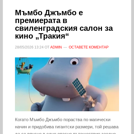
Мъмбо Джъмбо е
премиерата в
свиленградския салон за
кино „Тракия“
28/05/2026
13:24
ОТ
ADMIN
ОСТАВЕТЕ КОМЕНТАР
Когато Мъмбо Джъмбо пораства по магически
начин и придобива гигантски размери, той решава
да се впусне в едно опасно пътешествие заедно