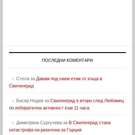
ПОСЛЕДНИ КОМЕНТАРИ
Стела
за
Давам под наем етаж от къща в
Свиленград
Бисер Недев
за
Свиленград е втори след Любимец
по избирателна активност към 11 часа
Димитрина Сургучева
за
В Свиленград стана
катастрофа на разклона за Гърция