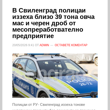
В Свиленград полицаи
иззеха близо 39 тона овча
мас и черен дроб от
месопреработвателно
предприятие
20/05/2026
9:41
ОТ
ADMIN
ОСТАВЕТЕ КОМЕНТАР
Полицаи от РУ- Свиленград иззеха тонове