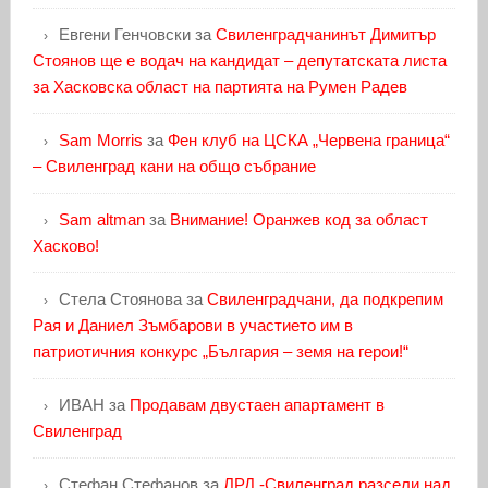
Евгени Генчовски
за
Свиленградчанинът Димитър
Стоянов ще е водач на кандидат – депутатската листа
за Хасковска област на партията на Румен Радев
Sam Morris
за
Фен клуб на ЦСКА „Червена граница“
– Свиленград кани на общо събрание
Sam altman
за
Внимание! Оранжев код за област
Хасково!
Стела Стоянова
за
Свиленградчани, да подкрепим
Рая и Даниел Зъмбарови в участието им в
патриотичния конкурс „България – земя на герои!“
ИВАН
за
Продавам двустаен апартамент в
Свиленград
Стефан Стефанов
за
ЛРД -Свиленград разсели над