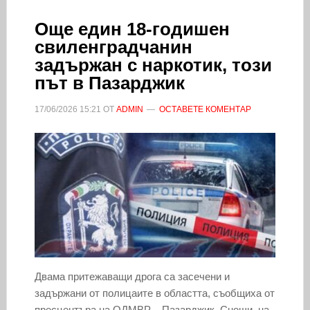
Още един 18-годишен
свиленградчанин
задържан с наркотик, този
път в Пазарджик
17/06/2026
15:21
ОТ
ADMIN
ОСТАВЕТЕ КОМЕНТАР
Двама притежаващи дрога са засечени и
задържани от полицаите в областта, съобщиха от
пресцентъра на ОДМВР – Пазарджик. Снощи, на