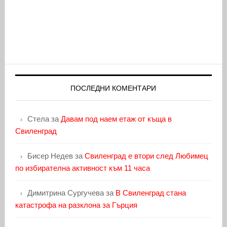
ПОСЛЕДНИ КОМЕНТАРИ
Стела
за
Давам под наем етаж от къща в
Свиленград
Бисер Недев
за
Свиленград е втори след Любимец
по избирателна активност към 11 часа
Димитрина Сургучева
за
В Свиленград стана
катастрофа на разклона за Гърция