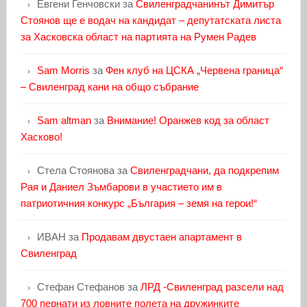
Евгени Генчовски
за
Свиленградчанинът Димитър
Стоянов ще е водач на кандидат – депутатската листа
за Хасковска област на партията на Румен Радев
Sam Morris
за
Фен клуб на ЦСКА „Червена граница“
– Свиленград кани на общо събрание
Sam altman
за
Внимание! Оранжев код за област
Хасково!
Стела Стоянова
за
Свиленградчани, да подкрепим
Рая и Даниел Зъмбарови в участието им в
патриотичния конкурс „България – земя на герои!“
ИВАН
за
Продавам двустаен апартамент в
Свиленград
Стефан Стефанов
за
ЛРД -Свиленград разсели над
700 пернати из ловните полета на дружинките