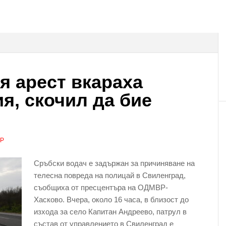
я арест вкараха
я, скочил да бие
АР
Сръбски водач е задържан за причиняване на
телесна повреда на полицай в Свиленград,
съобщиха от пресцентъра на ОДМВР-
Хасково. Вчера, около 16 часа, в близост до
изхода за село Капитан Андреево, патрул в
състав от управлението в Свиленград е