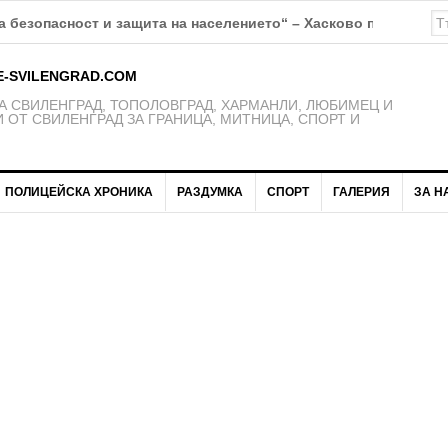
К Свиленград – 1921 получават нови екипи
E-SVILENGRAD.COM
 СВИЛЕНГРАД, ТОПОЛОВГРАД, ХАРМАНЛИ, ЛЮБИМЕЦ И
 ОТ СВИЛЕНГРАД ЗА ГРАНИЦА, МИТНИЦА, СПОРТ И
ПОЛИЦЕЙСКА ХРОНИКА
РАЗДУМКА
СПОРТ
ГАЛЕРИЯ
ЗА Н