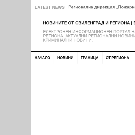
Над 150 деца от школата на Ф
LATEST NEWS
НОВИНИТЕ ОТ СВИЛЕНГРАД И РЕГИОНА | 
EЛЕКТРОНЕН ИНФОРМАЦИОНЕН ПОРТАЛ НА
РЕГИОНА. АКТУАЛНИ РЕГИОНАЛНИ НОВИНИ
КРИМИНАЛНИ НОВИНИ.
НАЧАЛО
НОВИНИ
ГРАНИЦА
ОТ РЕГИОНА