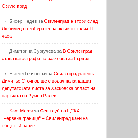
Свиленград
Бисер Недев
за
Свиленград е втори след
Любимец по избирателна активност към 11
часа
Димитрина Сургучева
за
В Свиленград
стана катастрофа на разклона за Гърция
Евгени Генчовски
за
Свиленградчанинът
Димитър Стоянов ще е водач на кандидат –
депутатската листа за Хасковска област на
партията на Румен Радев
Sam Morris
за
Фен клуб на ЦСКА
„Червена граница“ – Свиленград кани на
общо събрание