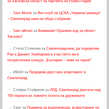
за Хасковска област на партията на Румен Радев
Sam Morris
за
Фен клуб на ЦСКА „Червена граница“
– Свиленград кани на общо събрание
Sam altman
за
Внимание! Оранжев код за област
Хасково!
Стела Стоянова
за
Свиленградчани, да подкрепим
Рая и Даниел Зъмбарови в участието им в
патриотичния конкурс „България – земя на герои!“
ИВАН
за
Продавам двустаен апартамент в
Свиленград
Стефан Стефанов
за
ЛРД -Свиленград разсели над
700 пернати из ловните полета на дружинките
Свят
за
Подмяна на водопроводи, асфалтиране на