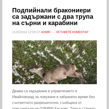
Подпийнали бракониери
са задържани с два трупа
на сърни и карабини
21/10/2024
12:09
ОТ
ADMIN
ОСТАВЕТЕ КОМЕНТАР
Двама са задържани в управлението в
Ивайловград за ловуване в забранено време без
съответното разрешително, съобщиха от
пресцентъра на ОДМВР-Хасково. Това е станало