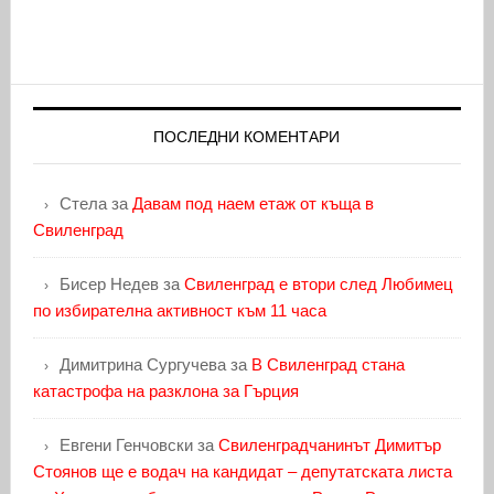
ПОСЛЕДНИ КОМЕНТАРИ
Стела
за
Давам под наем етаж от къща в
Свиленград
Бисер Недев
за
Свиленград е втори след Любимец
по избирателна активност към 11 часа
Димитрина Сургучева
за
В Свиленград стана
катастрофа на разклона за Гърция
Евгени Генчовски
за
Свиленградчанинът Димитър
Стоянов ще е водач на кандидат – депутатската листа