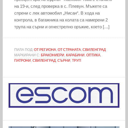
на 19-и, след проверка в с. Плевун. Мъжете са
спрени с лек автомобил „Нисан“. В хода на
контрола, в багажника на колата са намерени 2
трупа на сърни и огнестрелно оръжие, което […]
ПИЛА ПОД:
ОТ РЕГИОНА
,
ОТ СТРАНАТА
,
СВИЛЕНГРАД
МАРКИРАНИ С:
БРАКОНИЕРИ
,
КАРАБИНИ
,
ОПТИКА
,
ПАТРОНИ
,
СВИЛЕНГРАД
,
СЪРНИ
,
ТРУП