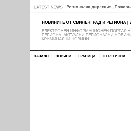
Над 150 деца от школата на Ф
LATEST NEWS
НОВИНИТЕ ОТ СВИЛЕНГРАД И РЕГИОНА | 
EЛЕКТРОНЕН ИНФОРМАЦИОНЕН ПОРТАЛ НА
РЕГИОНА. АКТУАЛНИ РЕГИОНАЛНИ НОВИНИ
КРИМИНАЛНИ НОВИНИ.
НАЧАЛО
НОВИНИ
ГРАНИЦА
ОТ РЕГИОНА