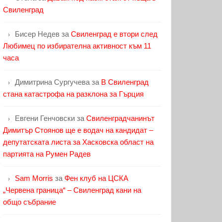
Свиленград
Бисер Недев
за
Свиленград е втори след
Любимец по избирателна активност към 11
часа
Димитрина Сургучева
за
В Свиленград
стана катастрофа на разклона за Гърция
Евгени Генчовски
за
Свиленградчанинът
Димитър Стоянов ще е водач на кандидат –
депутатската листа за Хасковска област на
партията на Румен Радев
Sam Morris
за
Фен клуб на ЦСКА
„Червена граница“ – Свиленград кани на
общо събрание