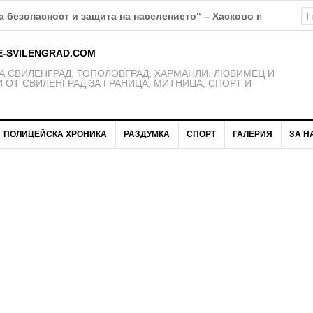
К Свиленград – 1921 получават нови екипи
E-SVILENGRAD.COM
 СВИЛЕНГРАД, ТОПОЛОВГРАД, ХАРМАНЛИ, ЛЮБИМЕЦ И
 ОТ СВИЛЕНГРАД ЗА ГРАНИЦА, МИТНИЦА, СПОРТ И
ПОЛИЦЕЙСКА ХРОНИКА
РАЗДУМКА
СПОРТ
ГАЛЕРИЯ
ЗА Н