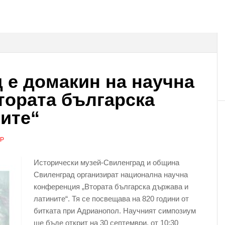
 е домакин на научна
тората българска
ите“
АР
Исторически музей-Свиленград и община
Свиленград организират национална научна
конференция „Втората българска държава и
латините“. Тя се посвещава на 820 години от
битката при Адрианопол. Научният симпозиум
ще бъде открит на 30 септември, от 10:30