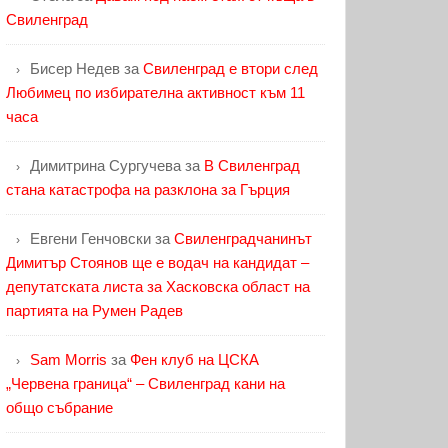
Свиленград
Бисер Недев
за
Свиленград е втори след
Любимец по избирателна активност към 11
часа
Димитрина Сургучева
за
В Свиленград
стана катастрофа на разклона за Гърция
Евгени Генчовски
за
Свиленградчанинът
Димитър Стоянов ще е водач на кандидат –
депутатската листа за Хасковска област на
партията на Румен Радев
Sam Morris
за
Фен клуб на ЦСКА
„Червена граница“ – Свиленград кани на
общо събрание