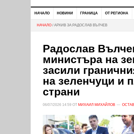
НАЧАЛО
НОВИНИ
ГРАНИЦА
ОТ РЕГИОНА
НАЧАЛО
/ АРХИВ ЗА:РАДОСЛАВ ВЪЛЧЕВ
Радослав Вълчев
министъра на зе
засили гранични
на зеленчуци и 
страни
06/07/2026
14:59
ОТ
МИХАИЛ МИХАЙЛОВ
ОСТАВ