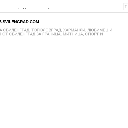
К Свиленград – 1921 получават нови екипи
E-SVILENGRAD.COM
 СВИЛЕНГРАД, ТОПОЛОВГРАД, ХАРМАНЛИ, ЛЮБИМЕЦ И
 ОТ СВИЛЕНГРАД ЗА ГРАНИЦА, МИТНИЦА, СПОРТ И