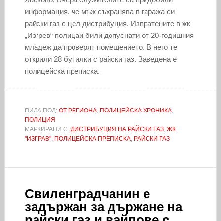
информация, че мъж съхранява в гаража си
райски газ с цел дистрибуция. Изпратените в жк
„Изгрев“ полицаи били допуснати от 20-годишния
младеж да проверят помещението. В него те
открили 28 бутилки с райски газ. Заведена е
полицейска преписка.
ПИЛА ПОД:
ОТ РЕГИОНА
,
ПОЛИЦЕЙСКА ХРОНИКА
,
ПОЛИЦИЯ
МАРКИРАНИ С:
ДИСТРИБУЦИЯ НА РАЙСКИ ГАЗ
,
ЖК
"ИЗГРАВ"
,
ПОЛИЦЕЙСКА ПРЕПИСКА
,
РАЙСКИ ГАЗ
Свиленградчанин е
задържан за държане на
райски газ и вайпове с