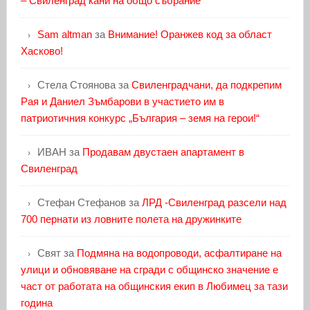
– Свиленград кани на общо събрание
Sam altman
за
Внимание! Оранжев код за област
Хасково!
Стела Стоянова
за
Свиленградчани, да подкрепим
Рая и Даниел Зъмбарови в участието им в
патриотичния конкурс „България – земя на герои!“
ИВАН
за
Продавам двустаен апартамент в
Свиленград
Стефан Стефанов
за
ЛРД -Свиленград разсели над
700 пернати из ловните полета на дружинките
Свят
за
Подмяна на водопроводи, асфалтиране на
улици и обновяване на сгради с общинско значение е
част от работата на общинския екип в Любимец за тази
година