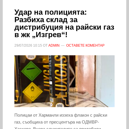
Удар на полицията:
Разбиха склад за
дистрибуция на райски газ
в жк „Изгрев“!
29/07/2026
10:15
ОТ
ADMIN
ОСТАВЕТЕ КОМЕНТАР
Полицаи от Харманли иззеха флакон с райски
газ, съобщиха от пресцентъра на ОДМВР-
Хасково. Вчера служителите са придобили