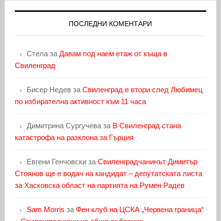
ПОСЛЕДНИ КОМЕНТАРИ
Стела
за
Давам под наем етаж от къща в
Свиленград
Бисер Недев
за
Свиленград е втори след Любимец
по избирателна активност към 11 часа
Димитрина Сургучева
за
В Свиленград стана
катастрофа на разклона за Гърция
Евгени Генчовски
за
Свиленградчанинът Димитър
Стоянов ще е водач на кандидат – депутатската листа
за Хасковска област на партията на Румен Радев
Sam Morris
за
Фен клуб на ЦСКА „Червена граница“