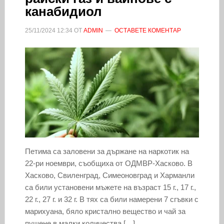
канабидиол
25/11/2024
12:34
ОТ
ADMIN
ОСТАВЕТЕ КОМЕНТАР
Петима са заловени за държане на наркотик на
22-ри ноември, съобщиха от ОДМВР-Хасково. В
Хасково, Свиленград, Симеоновград и Харманли
са били установени мъжете на възраст 15 г., 17 г.,
22 г., 27 г. и 32 г. В тях са били намерени 7 сгъвки с
марихуана, бяло кристално вещество и чай за
пушене в малки количества […]