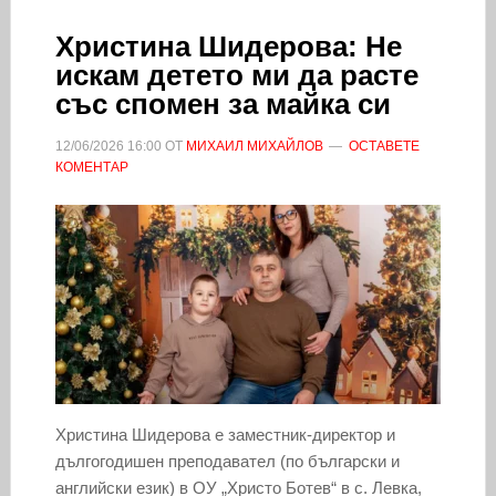
Христина Шидерова: Не
искам детето ми да расте
със спомен за майка си
12/06/2026
16:00
ОТ
МИХАИЛ МИХАЙЛОВ
ОСТАВЕТЕ
КОМЕНТАР
Христина Шидерова е заместник-директор и
дългогодишен преподавател (по български и
английски език) в ОУ „Христо Ботев“ в с. Левка,