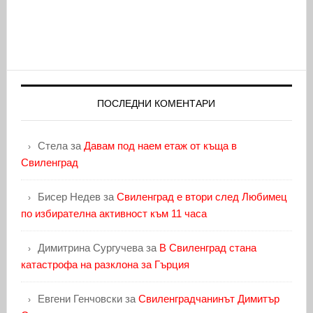
ПОСЛЕДНИ КОМЕНТАРИ
Стела
за
Давам под наем етаж от къща в
Свиленград
Бисер Недев
за
Свиленград е втори след Любимец
по избирателна активност към 11 часа
Димитрина Сургучева
за
В Свиленград стана
катастрофа на разклона за Гърция
Евгени Генчовски
за
Свиленградчанинът Димитър