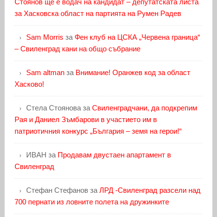
Стоянов ще е водач на кандидат – депутатската листа
за Хасковска област на партията на Румен Радев
Sam Morris
за
Фен клуб на ЦСКА „Червена граница“
– Свиленград кани на общо събрание
Sam altman
за
Внимание! Оранжев код за област
Хасково!
Стела Стоянова
за
Свиленградчани, да подкрепим
Рая и Даниел Зъмбарови в участието им в
патриотичния конкурс „България – земя на герои!“
ИВАН
за
Продавам двустаен апартамент в
Свиленград
Стефан Стефанов
за
ЛРД -Свиленград разсели над
700 пернати из ловните полета на дружинките