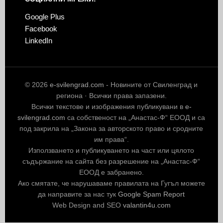
Google Plus
Facebook
LinkedIn
© 2026
e-svilengrad.com
- Новините от Свиленград и
региона · Всички права запазени.
Всички текстове и изображения публикувани в
e-
svilengrad.com
са собственост на „Анастас-Ф“ ЕООД и са
под закрила на „Закона за авторското право и сродните
им права“.
Използването и публикуването на част или цялото
съдържание на сайта без разрешение на „Анастас-Ф“
ЕООД е забранено.
Ако смятате, че нарушаваме правилата на Гугъл можете
да направите за нас тук
Google Spam Report
Web Design and SEO
valantin4u.com