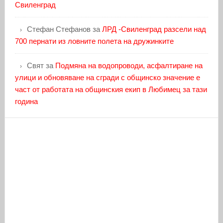
Свиленград
Стефан Стефанов
за
ЛРД -Свиленград разсели над
700 пернати из ловните полета на дружинките
Свят
за
Подмяна на водопроводи, асфалтиране на
улици и обновяване на сгради с общинско значение е
част от работата на общинския екип в Любимец за тази
година