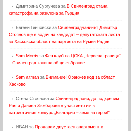
Димитрина Сургучева
за
В Свиленград стана
катастрофа на разклона за Гърция
Евгени Генчовски
за
Свиленградчанинът Димитър
Стоянов ще е водач на кандидат – депутатската листа
за Хасковска област на партията на Румен Радев
Sam Morris
за
Фен клуб на ЦСКА „Червена граница“
– Свиленград кани на общо събрание
Sam altman
за
Внимание! Оранжев код за област
Хасково!
Стела Стоянова
за
Свиленградчани, да подкрепим
Рая и Даниел Зъмбарови в участието им в
патриотичния конкурс „България – земя на герои!“
ИВАН
за
Продавам двустаен апартамент в