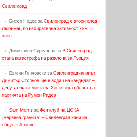
Свиленград
Бисер Недев
за
Свиленград е втори след
Любимец по избирателна активност към 11
часа
Димитрина Сургучева
за
В Свиленград
стана катастрофа на разклона за Гърция
Евгени Генчовски
за
Свиленградчанинът
Димитър Стоянов ще е водач на кандидат –
депутатската листа за Хасковска област на
партията на Румен Радев
Sam Morris
за
Фен клуб на ЦСКА
„Червена граница“ – Свиленград кани на
общо събрание