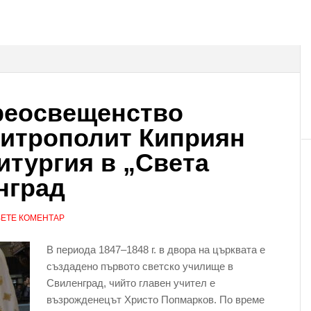
реосвещенство
Митрополит Киприян
итургия в „Света
нград
ЕТЕ КОМЕНТАР
В периода 1847–1848 г. в двора на църквата е
създадено първото светско училище в
Свиленград, чийто главен учител е
възрожденецът Христо Попмарков. По време