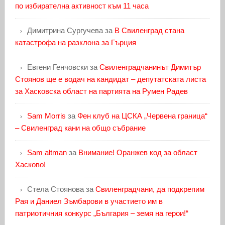
по избирателна активност към 11 часа
Димитрина Сургучева
за
В Свиленград стана
катастрофа на разклона за Гърция
Евгени Генчовски
за
Свиленградчанинът Димитър
Стоянов ще е водач на кандидат – депутатската листа
за Хасковска област на партията на Румен Радев
Sam Morris
за
Фен клуб на ЦСКА „Червена граница“
– Свиленград кани на общо събрание
Sam altman
за
Внимание! Оранжев код за област
Хасково!
Стела Стоянова
за
Свиленградчани, да подкрепим
Рая и Даниел Зъмбарови в участието им в
патриотичния конкурс „България – земя на герои!“