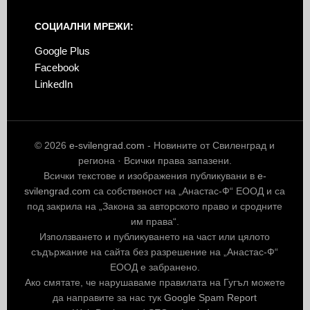
СОЦИАЛНИ МРЕЖИ:
Google Plus
Facebook
LinkedIn
© 2026
e-svilengrad.com
- Новините от Свиленград и
региона · Всички права запазени.
Всички текстове и изображения публикувани в
e-
svilengrad.com
са собственост на „Анастас-Ф“ ЕООД и са
под закрила на „Закона за авторското право и сродните
им права“.
Използването и публикуването на част или цялото
съдържание на сайта без разрешение на „Анастас-Ф“
ЕООД е забранено.
Ако смятате, че нарушаваме правилата на Гугъл можете
да направите за нас тук
Google Spam Report