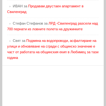
ИВАН
за
Продавам двустаен апартамент в
Свиленград
Стефан Стефанов
за
ЛРД -Свиленград разсели над
700 пернати из ловните полета на дружинките
Свят
за
Подмяна на водопроводи, асфалтиране на
улици и обновяване на сгради с общинско значение е
част от работата на общинския екип в Любимец за тази
година