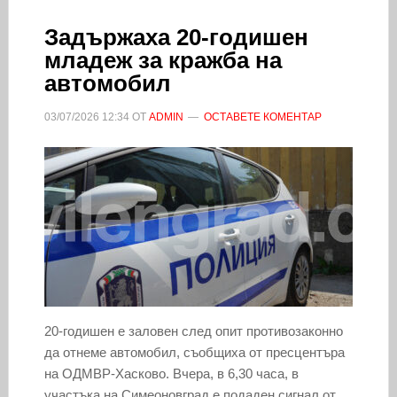
Задържаха 20-годишен
младеж за кражба на
автомобил
03/07/2026
12:34
ОТ
ADMIN
ОСТАВЕТЕ КОМЕНТАР
20-годишен е заловен след опит противозаконно
да отнеме автомобил, съобщиха от пресцентъра
на ОДМВР-Хасково. Вчера, в 6,30 часа, в
участъка на Симеоновград е подаден сигнал от