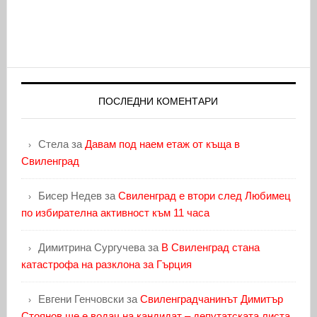
ПОСЛЕДНИ КОМЕНТАРИ
Стела
за
Давам под наем етаж от къща в
Свиленград
Бисер Недев
за
Свиленград е втори след Любимец
по избирателна активност към 11 часа
Димитрина Сургучева
за
В Свиленград стана
катастрофа на разклона за Гърция
Евгени Генчовски
за
Свиленградчанинът Димитър
Стоянов ще е водач на кандидат – депутатската листа