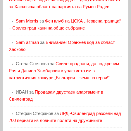
за Хасковска област на партията на Румен Радев
Sam Morris
за
Фен клуб на ЦСКА „Червена граница“
– Свиленград кани на общо събрание
Sam altman
за
Внимание! Оранжев код за област
Хасково!
Стела Стоянова
за
Свиленградчани, да подкрепим
Рая и Даниел Зъмбарови в участието им в
патриотичния конкурс „България – земя на герои!“
ИВАН
за
Продавам двустаен апартамент в
Свиленград
Стефан Стефанов
за
ЛРД -Свиленград разсели над
700 пернати из ловните полета на дружинките